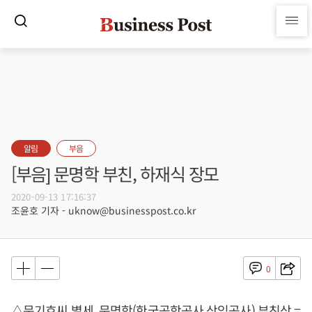
알림
부음
[부음] 문명학 부친, 하재식 장모
2020-09-13 17:16:37
조윤호 기자 - uknow@businesspost.co.kr
0
△문기호씨 별세, 문명학(한국공항공사 상임공사) 부친상 =