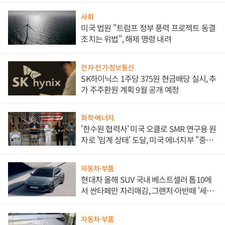
사회
미국 법원 "트럼프 정부 풍력 프로젝트 동결
조치는 위법", 해제 명령 내려
전자·전기·정보통신
SK하이닉스 1주당 375원 현금배당 실시, 추
가 주주환원 계획 9월 공개 예정
화학·에너지
'한수원 협력사' 미국 오클로 SMR 연구용 원
자로 '임계 상태' 도달, 미국 에너지부 "중요
한 이정표"
자동차·부품
현대차 올해 SUV 국내 베스트셀러 톱10에
서 싼타페만 자리매김, 그랜저·아반떼 '세단
쌍끌이'로 내수 방어
자동차·부품