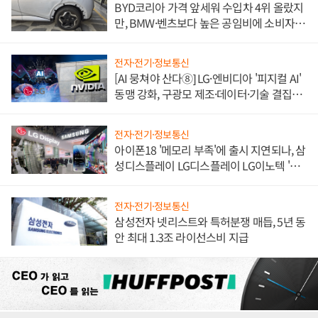
BYD코리아 가격 앞세워 수입차 4위 올랐지
만, BMW·벤츠보다 높은 공임비에 소비자
불만 폭발
전자·전기·정보통신
[AI 뭉쳐야 산다⑧] LG·엔비디아 '피지컬 AI'
동맹 강화, 구광모 제조·데이터·기술 결집
해 종합 로보틱스 기업으로
전자·전기·정보통신
아이폰18 '메모리 부족'에 출시 지연되나, 삼
성디스플레이 LG디스플레이 LG이노텍 '탈
애플' 수익 다각화 속도
전자·전기·정보통신
삼성전자 넷리스트와 특허분쟁 매듭, 5년 동
안 최대 1.3조 라이선스비 지급