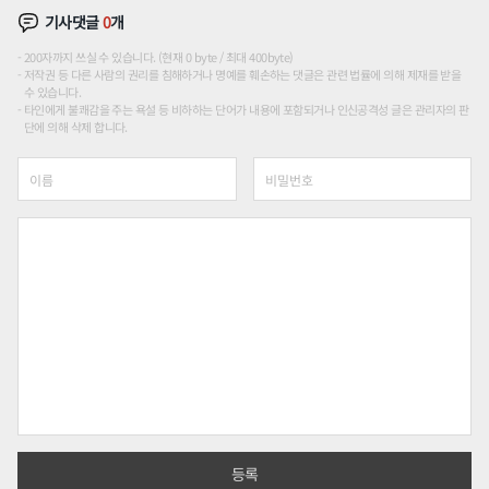
기사댓글
0
개
200자까지 쓰실 수 있습니다. (현재 0 byte / 최대 400byte)
저작권 등 다른 사람의 권리를 침해하거나 명예를 훼손하는 댓글은 관련 법률에 의해 제재를 받을
수 있습니다.
타인에게 불쾌감을 주는 욕설 등 비하하는 단어가 내용에 포함되거나 인신공격성 글은 관리자의 판
단에 의해 삭제 합니다.