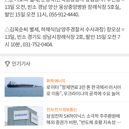
13일 오전, 빈소 경남 양산 웅상중앙병원 장례식장 5호실,
발인 15일 오전 11시, 055-912-4440.
△김옥순씨 별세, 하재식(남양주경찰서 수사과장) 장모상 =
13일, 빈소 경기도 성남시장례식장 2호, 발인 15일 오전 7
시 10분, 031-752-0404.
인기기사
화학·에너지
로이터 "정제연료 3만 톤 한국에서 러시아
로 이동", 우크라이나의 공격에 수요 늘어
전자·전기·정보통신
삼성전자 SK하이닉스 소극적 주주환원에
해외 증권가 비판, "반도체 호황 지속성 의
문"