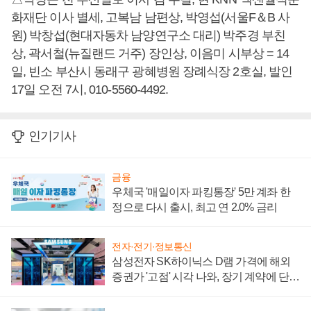
화재단 이사 별세, 고복남 남편상, 박영섭(서울F＆B 사
원) 박창섭(현대자동차 남양연구소 대리) 박주경 부친
상, 곽서철(뉴질랜드 거주) 장인상, 이음미 시부상 = 14
일, 빈소 부산시 동래구 광혜병원 장례식장 2호실, 발인
17일 오전 7시, 010-5560-4492.
인기기사
금융
우체국 '매일이자 파킹통장' 5만 계좌 한
정으로 다시 출시, 최고 연 2.0% 금리
전자·전기·정보통신
삼성전자 SK하이닉스 D램 가격에 해외
증권가 '고점' 시각 나와, 장기 계약에 단점
부각