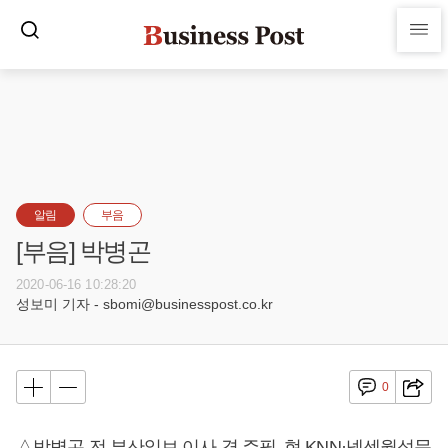
알림
부음
[부음] 박병곤
2020-06-16 10:28:20
성보미 기자 - sbomi@businesspost.co.kr
0
△박병곤 전 부산일보 이사 겸 주필, 현 KNN·넥센월석문