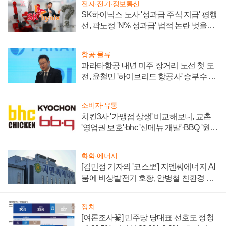
전자·전기·정보통신
SK하이닉스 노사 '성과급 주식 지급' 평행
선, 곽노정 'N% 성과급' 법적 논란 벗을지
주목
항공·물류
파라타항공 내년 미주 장거리 노선 첫 도
전, 윤철민 '하이브리드 항공사' 승부수 통
할까
소비자·유통
치킨3사 '가맹점 상생' 비교해보니, 교촌
'영업권 보호'·bhc '신메뉴 개발'·BBQ '원가
부담'
화학·에너지
[김민정 기자의 '코스뽀'] 지엔씨에너지 AI
붐에 비상발전기 호황, 안병철 친환경 에
너지 발전전문기업 향한다
정치
[여론조사꽃] 민주당 당대표 선호도 정청