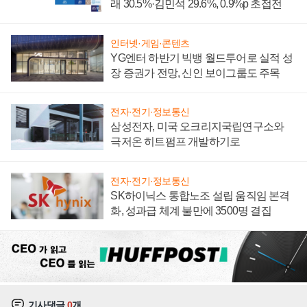
래 30.5%·김민석 29.6%, 0.9%p 초접전
인터넷·게임·콘텐츠
YG엔터 하반기 빅뱅 월드투어로 실적 성
장 증권가 전망, 신인 보이그룹도 주목
전자·전기·정보통신
삼성전자, 미국 오크리지국립연구소와
극저온 히트펌프 개발하기로
전자·전기·정보통신
SK하이닉스 통합노조 설립 움직임 본격
화, 성과급 체계 불만에 3500명 결집
기사댓글
0
개