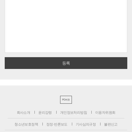
PC버전
회사소개
윤리강령
개인정보처리방침
이용자위원회
청소년보호정책
정정·반론보도
기사심의규정
불편신고