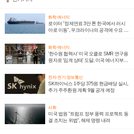
화학·에너지
로이터 "정제연료 3만 톤 한국에서 러시
아로 이동", 우크라이나의 공격에 수요 늘
어
화학·에너지
'한수원 협력사' 미국 오클로 SMR 연구용
원자로 '임계 상태' 도달, 미국 에너지부
"중요한 이정표"
전자·전기·정보통신
SK하이닉스 1주당 375원 현금배당 실시,
추가 주주환원 계획 9월 공개 예정
사회
미국 법원 "트럼프 정부 풍력 프로젝트 동
결 조치는 위법", 해제 명령 내려