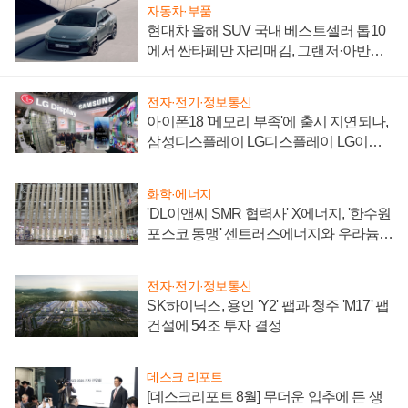
자동차·부품
현대차 올해 SUV 국내 베스트셀러 톱10
에서 싼타페만 자리매김, 그랜저·아반떼
'세단 쌍끌이'로 내수 방어
전자·전기·정보통신
아이폰18 '메모리 부족'에 출시 지연되나,
삼성디스플레이 LG디스플레이 LG이노
텍 '탈애플' 수익 다각화 속도
화학·에너지
'DL이앤씨 SMR 협력사' X에너지, '한수원
포스코 동맹' 센트러스에너지와 우라늄
계약 체결
전자·전기·정보통신
SK하이닉스, 용인 'Y2' 팹과 청주 'M17' 팹
건설에 54조 투자 결정
데스크 리포트
[데스크리포트 8월] 무더운 입추에 든 생