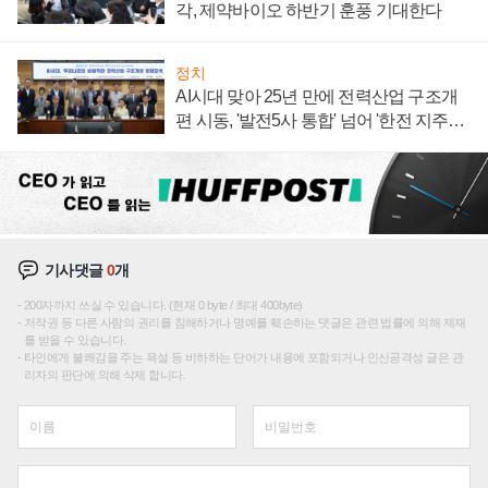
각, 제약바이오 하반기 훈풍 기대한다
정치
AI시대 맞아 25년 만에 전력산업 구조개
편 시동, '발전5사 통합' 넘어 '한전 지주사'
재편론도
기사댓글
0
개
200자까지 쓰실 수 있습니다. (현재 0 byte / 최대 400byte)
저작권 등 다른 사람의 권리를 침해하거나 명예를 훼손하는 댓글은 관련 법률에 의해 제재
를 받을 수 있습니다.
타인에게 불쾌감을 주는 욕설 등 비하하는 단어가 내용에 포함되거나 인신공격성 글은 관
리자의 판단에 의해 삭제 합니다.