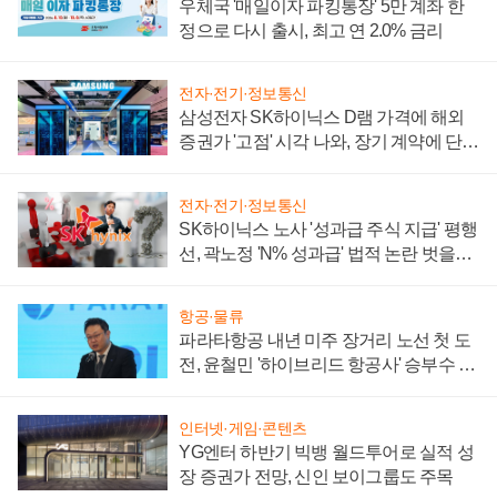
우체국 '매일이자 파킹통장' 5만 계좌 한
정으로 다시 출시, 최고 연 2.0% 금리
전자·전기·정보통신
삼성전자 SK하이닉스 D램 가격에 해외
증권가 '고점' 시각 나와, 장기 계약에 단점
부각
전자·전기·정보통신
SK하이닉스 노사 '성과급 주식 지급' 평행
선, 곽노정 'N% 성과급' 법적 논란 벗을지
주목
항공·물류
파라타항공 내년 미주 장거리 노선 첫 도
전, 윤철민 '하이브리드 항공사' 승부수 통
할까
인터넷·게임·콘텐츠
YG엔터 하반기 빅뱅 월드투어로 실적 성
장 증권가 전망, 신인 보이그룹도 주목