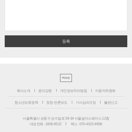
PC버전
회사소개
윤리강령
개인정보처리방침
이용자위원회
청소년보호정책
정정·반론보도
기사심의규정
불편신고
서울특별시 성동구 성수일로 39-34 서울숲더스페이스 12층
대표전화 : 1800-6522
팩스 : 070-4015-8658