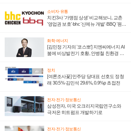
소비자·유통
치킨3사 '가맹점 상생' 비교해보니, 교촌
'영업권 보호'·bhc '신메뉴 개발'·BBQ '원가
부담'
화학·에너지
[김민정 기자의 '코스뽀'] 지엔씨에너지 AI
붐에 비상발전기 호황, 안병철 친환경 에
너지 발전전문기업 향한다
정치
[여론조사꽃] 민주당 당대표 선호도 정청
래 30.5%·김민석 29.6%, 0.9%p 초접전
전자·전기·정보통신
삼성전자, 미국 오크리지국립연구소와
극저온 히트펌프 개발하기로
전자·전기·정보통신