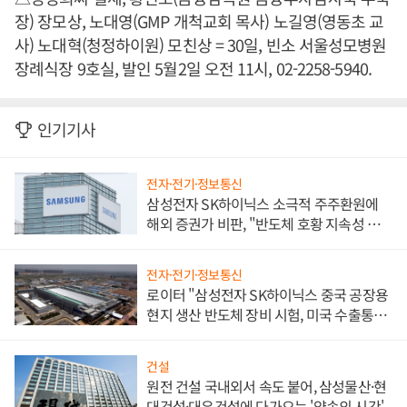
장) 장모상, 노대영(GMP 개척교회 목사) 노길영(영동초 교
사) 노대혁(청정하이원) 모친상 = 30일, 빈소 서울성모병원
장례식장 9호실, 발인 5월2일 오전 11시, 02-2258-5940.
인기기사
전자·전기·정보통신
삼성전자 SK하이닉스 소극적 주주환원에
해외 증권가 비판, "반도체 호황 지속성 의
문"
전자·전기·정보통신
로이터 "삼성전자 SK하이닉스 중국 공장용
현지 생산 반도체 장비 시험, 미국 수출통제
대비"
건설
원전 건설 국내외서 속도 붙어, 삼성물산·현
대건설·대우건설에 다가오는 '약속의 시간'