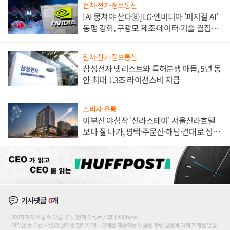
전자·전기·정보통신
[AI 뭉쳐야 산다⑧] LG·엔비디아 '피지컬 AI'
동맹 강화, 구광모 제조·데이터·기술 결집
해 종합 로보틱스 기업으로
전자·전기·정보통신
삼성전자 넷리스트와 특허분쟁 매듭, 5년 동
안 최대 1.3조 라이선스비 지급
소비자·유통
이부진 야심작 '신라스테이' 서울신라호텔
보다 잘 나가, 평택·주문진·해남·건대로 성
장판 더 넓힌다
기사댓글
0
개
200자까지 쓰실 수 있습니다. (현재 0 byte / 최대 400byte)
저작권 등 다른 사람의 권리를 침해하거나 명예를 훼손하는 댓글은 관련 법률에 의해 제재를 받을