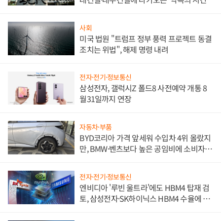
사회
미국 법원 "트럼프 정부 풍력 프로젝트 동결
조치는 위법", 해제 명령 내려
전자·전기·정보통신
삼성전자, 갤럭시Z 폴드8 사전예약 개통 8
월31일까지 연장
자동차·부품
BYD코리아 가격 앞세워 수입차 4위 올랐지
만, BMW·벤츠보다 높은 공임비에 소비자
불만 폭발
전자·전기·정보통신
엔비디아 '루빈 울트라'에도 HBM4 탑재 검
토, 삼성전자·SK하이닉스 HBM4 수율에 주
도권 갈린다