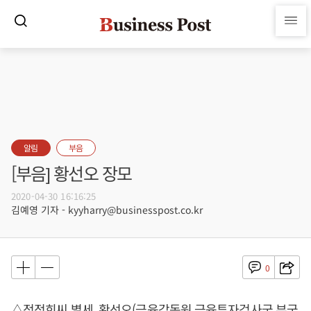
알림
부음
[부음] 황선오 장모
2020-04-30 16:16:25
김예영 기자 - kyyharry@businesspost.co.kr
0
△정정희씨 별세, 황선오(금융감독원 금융투자검사국 부국