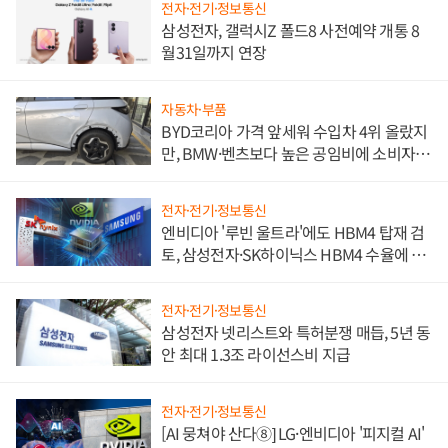
전자·전기·정보통신
삼성전자, 갤럭시Z 폴드8 사전예약 개통 8
월31일까지 연장
자동차·부품
BYD코리아 가격 앞세워 수입차 4위 올랐지
만, BMW·벤츠보다 높은 공임비에 소비자
불만 폭발
전자·전기·정보통신
엔비디아 '루빈 울트라'에도 HBM4 탑재 검
토, 삼성전자·SK하이닉스 HBM4 수율에 주
도권 갈린다
전자·전기·정보통신
삼성전자 넷리스트와 특허분쟁 매듭, 5년 동
안 최대 1.3조 라이선스비 지급
전자·전기·정보통신
[AI 뭉쳐야 산다⑧] LG·엔비디아 '피지컬 AI'