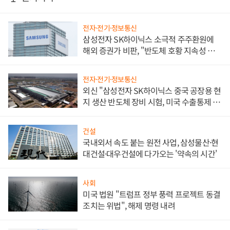
전자·전기·정보통신
삼성전자 SK하이닉스 소극적 주주환원에
해외 증권가 비판, "반도체 호황 지속성 의
문"
전자·전기·정보통신
외신 "삼성전자 SK하이닉스 중국 공장용 현
지 생산 반도체 장비 시험, 미국 수출통제 대
비"
건설
국내외서 속도 붙는 원전 사업, 삼성물산·현
대건설·대우건설에 다가오는 '약속의 시간'
사회
미국 법원 "트럼프 정부 풍력 프로젝트 동결
조치는 위법", 해제 명령 내려