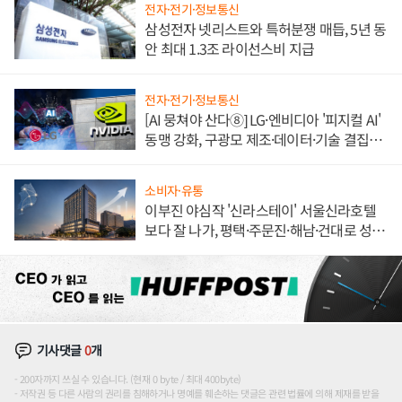
전자·전기·정보통신
삼성전자 넷리스트와 특허분쟁 매듭, 5년 동
안 최대 1.3조 라이선스비 지급
전자·전기·정보통신
[AI 뭉쳐야 산다⑧] LG·엔비디아 '피지컬 AI'
동맹 강화, 구광모 제조·데이터·기술 결집
해 종합 로보틱스 기업으로
소비자·유통
이부진 야심작 '신라스테이' 서울신라호텔
보다 잘 나가, 평택·주문진·해남·건대로 성
장판 더 넓힌다
기사댓글
0
개
200자까지 쓰실 수 있습니다. (현재 0 byte / 최대 400byte)
저작권 등 다른 사람의 권리를 침해하거나 명예를 훼손하는 댓글은 관련 법률에 의해 제재를 받을