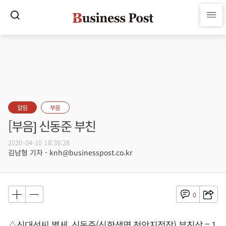
알림
부음
[부음] 신동준 부친
2020-04-10 18:35:28
김남형 기자 - knh@businesspost.co.kr
0
△신대선씨 별세, 신동준(신한생명 천안지점장) 부친상 = 1