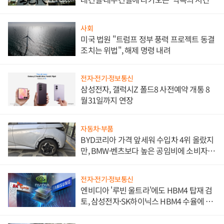
사회
미국 법원 "트럼프 정부 풍력 프로젝트 동결
조치는 위법", 해제 명령 내려
전자·전기·정보통신
삼성전자, 갤럭시Z 폴드8 사전예약 개통 8
월31일까지 연장
자동차·부품
BYD코리아 가격 앞세워 수입차 4위 올랐지
만, BMW·벤츠보다 높은 공임비에 소비자
불만 폭발
전자·전기·정보통신
엔비디아 '루빈 울트라'에도 HBM4 탑재 검
토, 삼성전자·SK하이닉스 HBM4 수율에 주
도권 갈린다