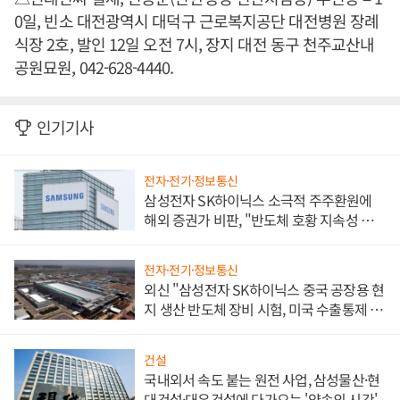
0일, 빈소 대전광역시 대덕구 근로복지공단 대전병원 장례
식장 2호, 발인 12일 오전 7시, 장지 대전 동구 천주교산내
공원묘원, 042-628-4440.
인기기사
전자·전기·정보통신
삼성전자 SK하이닉스 소극적 주주환원에
해외 증권가 비판, "반도체 호황 지속성 의
문"
전자·전기·정보통신
외신 "삼성전자 SK하이닉스 중국 공장용 현
지 생산 반도체 장비 시험, 미국 수출통제 대
비"
건설
국내외서 속도 붙는 원전 사업, 삼성물산·현
대건설·대우건설에 다가오는 '약속의 시간'