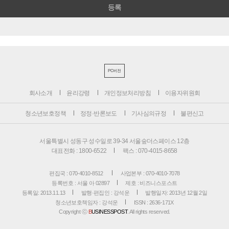
PC버전
회사소개
윤리강령
개인정보처리방침
이용자위원회
청소년보호정책
정정·반론보도
기사심의규정
불편신고
서울특별시 성동구 성수일로 39-34 서울숲더스페이스 12층
대표전화 : 1800-6522
팩스 : 070-4015-8658
편집국 : 070-4010-8512
사업본부 : 070-4010-7078
등록번호 : 서울 아 02897
제호 : 비즈니스포스트
등록일: 2013.11.13
발행·편집인 : 강석운
발행일자: 2013년 12월 2일
청소년보호책임자 : 강석운
ISSN : 2636-171X
Copyright ⓒ
B
USINESSPOST
. All rights reserved.