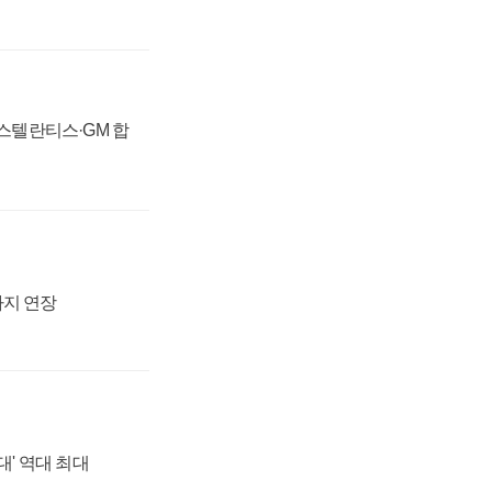
 스텔란티스·GM 합
까지 연장
대' 역대 최대