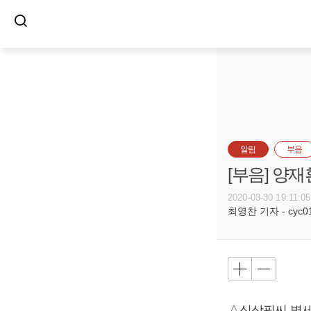
알림
부음
[부음] 양재
2020-03-30 19:11:05
최영찬 기자 - cyc011
△심상필씨 별세,