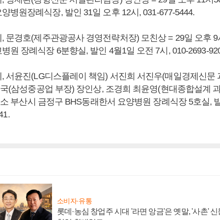
원장례식장, 발인 31일 오후 12시, 031-677-5444.
 문경호(제주관광공사 경영전략처장) 모친상 = 29일 오후 9시
 장례식장 6분향실, 발인 4월1일 오전 7시, 010-2693-920
, 서윤진(LG디스플레이 책임) 서진희 서진우(매일경제신문
병국(삼성중공업 부장) 장인상, 조경희 최윤영(현대종합설계 과장
 빈소 부산시 금정구 BHS동래한서 요양병원 장례식장 5호실, 
41.
소비자·유통
롯데·농심 창업주 시대 '라면 앙금'은 옛말, '사촌'