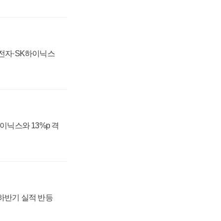
성전자·SK하이닉스
하이닉스와 13%p 격
 하반기 실적 반등