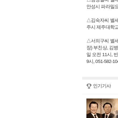
안성시 파라밀요양병
△김숙자씨 별세,
주시 제주대학교병원
△서의구씨 별세
장) 부친상, 김
일 오전 11시,
9시, 051-582-10
인기기사