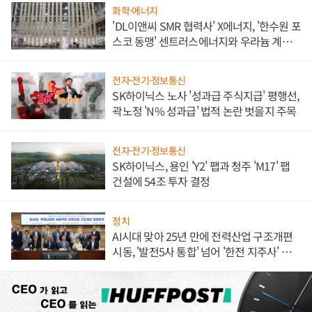
화학·에너지
'DL이앤씨 SMR 협력사' X에너지, '한수원 포
스코 동맹' 센트러스에너지와 우라늄 계약
체결
전자·전기·정보통신
SK하이닉스 노사 '성과급 주식지급' 평행선,
곽노정 'N% 성과급' 법적 논란 벗을지 주목
전자·전기·정보통신
SK하이닉스, 용인 'Y2' 팹과 청주 'M17' 팹
건설에 54조 투자 결정
정치
AI시대 맞아 25년 만에 전력산업 구조개편
시동, '발전5사 통합' 넘어 '한전 지주사' 재편
론도