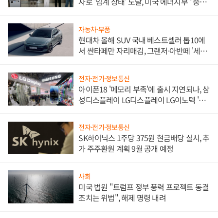
자로 '임계 상태' 도달, 미국 에너지부 "중요
한 이정표"
자동차·부품
현대차 올해 SUV 국내 베스트셀러 톱10에
서 싼타페만 자리매김, 그랜저·아반떼 '세단
쌍끌이'로 내수 방어
전자·전기·정보통신
아이폰18 '메모리 부족'에 출시 지연되나, 삼
성디스플레이 LG디스플레이 LG이노텍 '탈
애플' 수익 다각화 속도
전자·전기·정보통신
SK하이닉스 1주당 375원 현금배당 실시, 추
가 주주환원 계획 9월 공개 예정
사회
미국 법원 "트럼프 정부 풍력 프로젝트 동결
조치는 위법", 해제 명령 내려