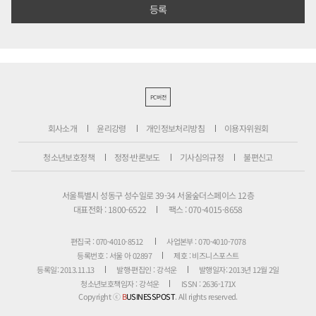
PC버전
회사소개
윤리강령
개인정보처리방침
이용자위원회
청소년보호정책
정정·반론보도
기사심의규정
불편신고
서울특별시 성동구 성수일로 39-34 서울숲더스페이스 12층
대표전화 : 1800-6522
팩스 : 070-4015-8658
편집국 : 070-4010-8512
사업본부 : 070-4010-7078
등록번호 : 서울 아 02897
제호 : 비즈니스포스트
등록일: 2013.11.13
발행·편집인 : 강석운
발행일자: 2013년 12월 2일
청소년보호책임자 : 강석운
ISSN : 2636-171X
Copyright ⓒ
B
USINESSPOST
. All rights reserved.