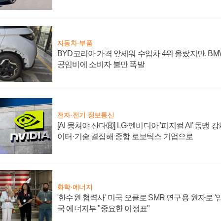
자동차·부품
BYD코리아 가격 앞세워 수입차 4위 올랐지만, B
공임비에 소비자 불만 폭발
전자·전기·정보통신
[AI 뭉쳐야 산다⑧] LG·엔비디아 '피지컬 AI' 동맹 
이터·기술 결집해 종합 로보틱스 기업으로
화학·에너지
'한수원 협력사' 미국 오클로 SMR 연구용 원자로 '임
국 에너지부 "중요한 이정표"