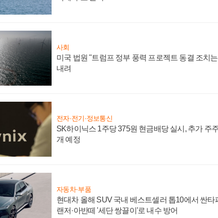
사회
미국 법원 "트럼프 정부 풍력 프로젝트 동결 조치는 
내려
전자·전기·정보통신
SK하이닉스 1주당 375원 현금배당 실시, 추가 주
개 예정
자동차·부품
현대차 올해 SUV 국내 베스트셀러 톱10에서 싼타
랜저·아반떼 '세단 쌍끌이'로 내수 방어