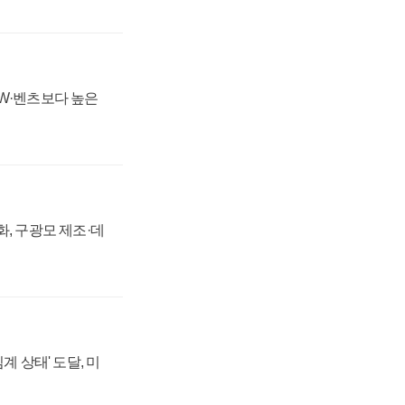
MW·벤츠보다 높은
강화, 구광모 제조·데
계 상태' 도달, 미