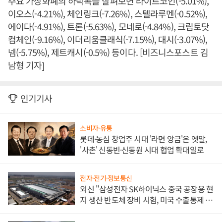
주요 가상화폐의 하락폭을 살펴보면 라이트코인(-5.01%),
이오스(-4.21%), 체인링크(-7.26%), 스텔라루멘(-0.52%),
에이다(-4.91%), 트론(-5.63%), 모네로(-4.84%), 크립토닷
컴체인(-9.16%), 이더리움클래식(-7.15%), 대시(-3.07%),
넴(-5.75%), 제트캐시(-0.5%) 등이다. [비즈니스포스트 김
남형 기자]
인기기사
소비자·유통
롯데·농심 창업주 시대 '라면 앙금'은 옛말,
'사촌' 신동빈·신동원 시대 협업 확대일로
전자·전기·정보통신
외신 "삼성전자 SK하이닉스 중국 공장용 현
지 생산 반도체 장비 시험, 미국 수출통제 대
비"