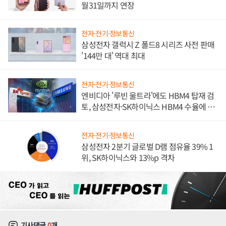
월31일까지 연장
전자·전기·정보통신
삼성전자 갤럭시 Z 폴드8 시리즈 사전 판매
'144만 대' 역대 최대
전자·전기·정보통신
엔비디아 '루빈 울트라'에도 HBM4 탑재 검
토, 삼성전자·SK하이닉스 HBM4 수율에 주
도권 갈린다
전자·전기·정보통신
삼성전자 2분기 글로벌 D램 점유율 39% 1
위, SK하이닉스와 13%p 격차
기사댓글
0
개