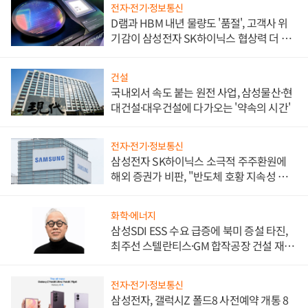
전자·전기·정보통신
D램과 HBM 내년 물량도 '품절', 고객사 위
기감이 삼성전자 SK하이닉스 협상력 더 키
워
건설
국내외서 속도 붙는 원전 사업, 삼성물산·현
대건설·대우건설에 다가오는 '약속의 시간'
전자·전기·정보통신
삼성전자 SK하이닉스 소극적 주주환원에
해외 증권가 비판, "반도체 호황 지속성 의
문"
화학·에너지
삼성SDI ESS 수요 급증에 북미 증설 타진,
최주선 스텔란티스·GM 합작공장 건설 재추
진하나
전자·전기·정보통신
삼성전자, 갤럭시Z 폴드8 사전예약 개통 8