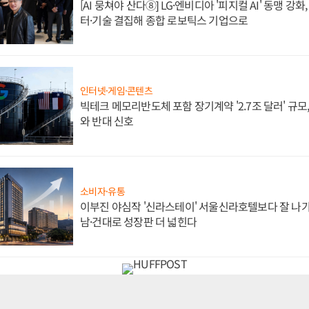
[AI 뭉쳐야 산다⑧] LG·엔비디아 '피지컬 AI' 동맹 강
터·기술 결집해 종합 로보틱스 기업으로
인터넷·게임·콘텐츠
빅테크 메모리반도체 포함 장기계약 '2.7조 달러' 규모,
와 반대 신호
소비자·유통
이부진 야심작 '신라스테이' 서울신라호텔보다 잘 나가
남·건대로 성장판 더 넓힌다