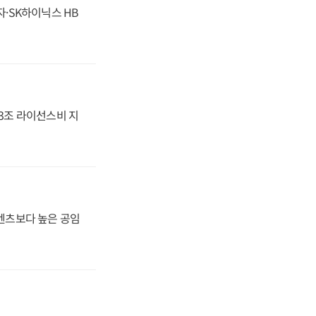
자·SK하이닉스 HB
.3조 라이선스비 지
·벤츠보다 높은 공임