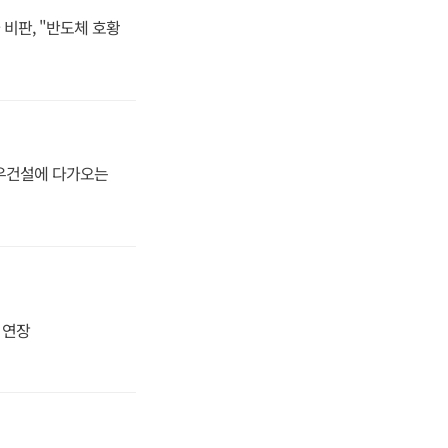
비판, "반도체 호황
대우건설에 다가오는
지 연장