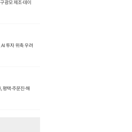
화, 구광모 제조·데이
 AI 투자 위축 우려
, 평택·주문진·해