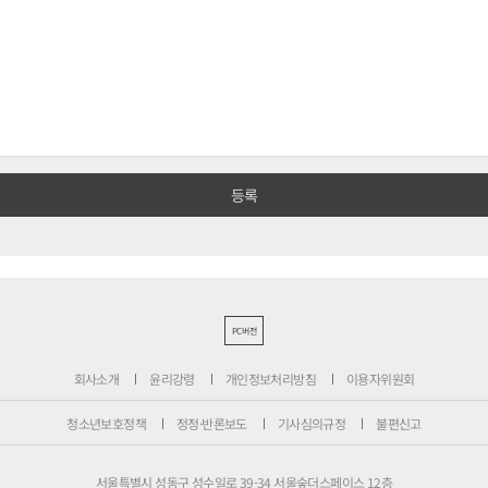
PC버전
회사소개
윤리강령
개인정보처리방침
이용자위원회
청소년보호정책
정정·반론보도
기사심의규정
불편신고
서울특별시 성동구 성수일로 39-34 서울숲더스페이스 12층