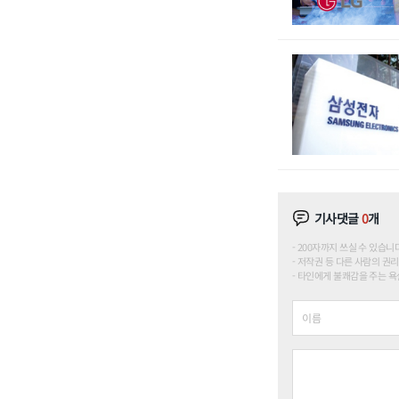
기사댓글
0
개
200자까지 쓰실 수 있습니다. (
저작권 등 다른 사람의 권리
타인에게 불쾌감을 주는 욕설