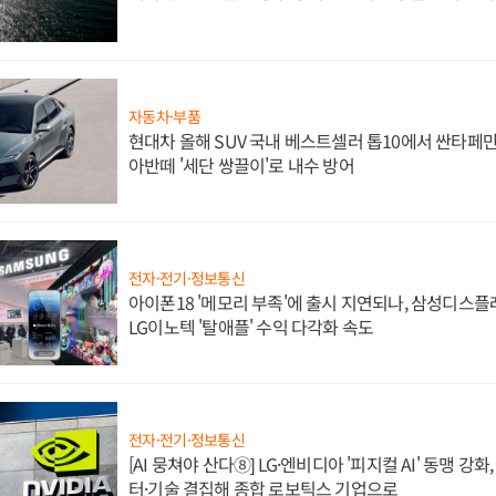
자동차·부품
현대차 올해 SUV 국내 베스트셀러 톱10에서 싼타페만
아반떼 '세단 쌍끌이'로 내수 방어
전자·전기·정보통신
아이폰18 '메모리 부족'에 출시 지연되나, 삼성디스
LG이노텍 '탈애플' 수익 다각화 속도
전자·전기·정보통신
[AI 뭉쳐야 산다⑧] LG·엔비디아 '피지컬 AI' 동맹 강
터·기술 결집해 종합 로보틱스 기업으로