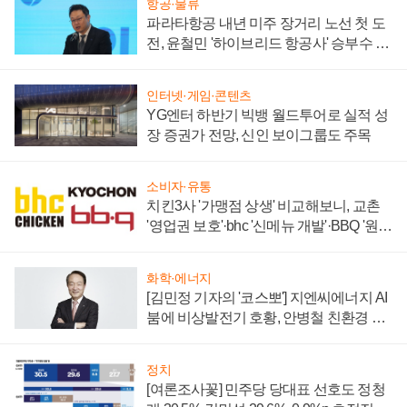
항공·물류
파라타항공 내년 미주 장거리 노선 첫 도
전, 윤철민 '하이브리드 항공사' 승부수 통
할까
인터넷·게임·콘텐츠
YG엔터 하반기 빅뱅 월드투어로 실적 성
장 증권가 전망, 신인 보이그룹도 주목
소비자·유통
치킨3사 '가맹점 상생' 비교해보니, 교촌
'영업권 보호'·bhc '신메뉴 개발'·BBQ '원가
부담'
화학·에너지
[김민정 기자의 '코스뽀'] 지엔씨에너지 AI
붐에 비상발전기 호황, 안병철 친환경 에
너지 발전전문기업 향한다
정치
[여론조사꽃] 민주당 당대표 선호도 정청