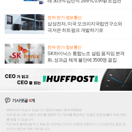
래 30.5%·김민석 29.6%, 0.9%p 초접전
전자·전기·정보통신
삼성전자, 미국 오크리지국립연구소와
극저온 히트펌프 개발하기로
전자·전기·정보통신
SK하이닉스 통합노조 설립 움직임 본격
화, 성과급 체계 불만에 3500명 결집
기사댓글
0
개
200자까지 쓰실 수 있습니다. (현재 0 byte / 최대 400byte)
저작권 등 다른 사람의 권리를 침해하거나 명예를 훼손하는 댓글은 관련 법률에 의해 제재
를 받을 수 있습니다.
타인에게 불쾌감을 주는 욕설 등 비하하는 단어가 내용에 포함되거나 인신공격성 글은 관
리자의 판단에 의해 삭제 합니다.