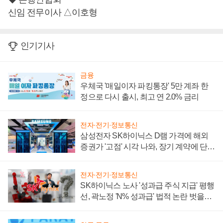
신임 전무이사 △이호형
인기기사
금융
우체국 '매일이자 파킹통장' 5만 계좌 한
정으로 다시 출시, 최고 연 2.0% 금리
전자·전기·정보통신
삼성전자 SK하이닉스 D램 가격에 해외
증권가 '고점' 시각 나와, 장기 계약에 단점
부각
전자·전기·정보통신
SK하이닉스 노사 '성과급 주식 지급' 평행
선, 곽노정 'N% 성과급' 법적 논란 벗을지
주목