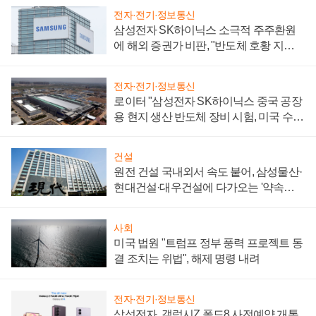
전자·전기·정보통신
삼성전자 SK하이닉스 소극적 주주환원
에 해외 증권가 비판, "반도체 호황 지속
성 의문"
전자·전기·정보통신
로이터 "삼성전자 SK하이닉스 중국 공장
용 현지 생산 반도체 장비 시험, 미국 수출
통제 대비"
건설
원전 건설 국내외서 속도 붙어, 삼성물산·
현대건설·대우건설에 다가오는 '약속의
시간'
사회
미국 법원 "트럼프 정부 풍력 프로젝트 동
결 조치는 위법", 해제 명령 내려
전자·전기·정보통신
삼성전자, 갤럭시Z 폴드8 사전예약 개통