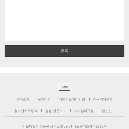
PC버전
회사소개
윤리강령
개인정보처리방침
이용자위원회
청소년보호정책
정정·반론보도
기사심의규정
불편신고
서울특별시 성동구 성수일로 39-34 서울숲더스페이스 12층