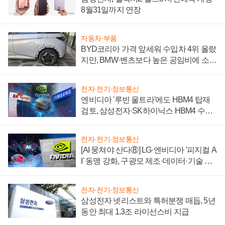
8월31일까지 연장
자동차·부품
BYD코리아 가격 앞세워 수입차 4위 올랐
지만, BMW·벤츠보다 높은 공임비에 소비
자 불만 폭발
전자·전기·정보통신
엔비디아 '루빈 울트라'에도 HBM4 탑재
검토, 삼성전자·SK하이닉스 HBM4 수율
에 주도권 갈린다
전자·전기·정보통신
[AI 뭉쳐야 산다⑧] LG·엔비디아 '피지컬 A
I' 동맹 강화, 구광모 제조·데이터·기술 결
집해 종합 로보틱스 기업으로
전자·전기·정보통신
삼성전자 넷리스트와 특허분쟁 매듭, 5년
동안 최대 1.3조 라이선스비 지급