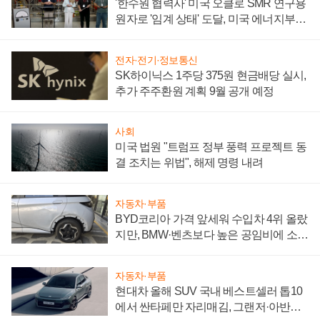
'한수원 협력사' 미국 오클로 SMR 연구용
원자로 '임계 상태' 도달, 미국 에너지부
"중요한 이정표"
전자·전기·정보통신
SK하이닉스 1주당 375원 현금배당 실시,
추가 주주환원 계획 9월 공개 예정
사회
미국 법원 "트럼프 정부 풍력 프로젝트 동
결 조치는 위법", 해제 명령 내려
자동차·부품
BYD코리아 가격 앞세워 수입차 4위 올랐
지만, BMW·벤츠보다 높은 공임비에 소비
자 불만 폭발
자동차·부품
현대차 올해 SUV 국내 베스트셀러 톱10
에서 싼타페만 자리매김, 그랜저·아반떼