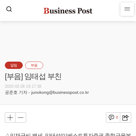
알림
부음
[부음] 임태섭 부친
2020-02-28 19:17:38
공준호 기자 - junokong@businesspost.co.kr
0
△임채균씨 별세, 임태섭(이베스트투자증권 종합금융본