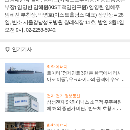
부장) 임영빈 임혜원(KIST 책임연구원) 임영란 임혜주
임혜진 부친상, 박명호(이스트홀딩스 대표) 장인상 = 28
일, 빈소 서울강남성모병원 장례식장 11호, 발인 3월1일
오전 9시, 02-2258-5940.
인기기사
화학·에너지
로이터 "정제연료 3만 톤 한국에서 러시
아로 이동", 우크라이나의 공격에 수요 늘
어
전자·전기·정보통신
삼성전자 SK하이닉스 소극적 주주환원
에 해외 증권가 비판, "반도체 호황 지속
성 의문"
화학·에너지