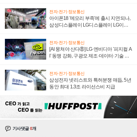
'세단 쌍끌이'로 내수 방어
전자·전기·정보통신
아이폰18 '메모리 부족'에 출시 지연되나,
삼성디스플레이 LG디스플레이 LG이노
텍 '탈애플' 수익 다각화 속도
전자·전기·정보통신
[AI 뭉쳐야 산다⑧] LG·엔비디아 '피지컬 A
I' 동맹 강화, 구광모 제조·데이터·기술 결
집해 종합 로보틱스 기업으로
전자·전기·정보통신
삼성전자 넷리스트와 특허분쟁 매듭, 5년
동안 최대 1.3조 라이선스비 지급
기사댓글
0
개