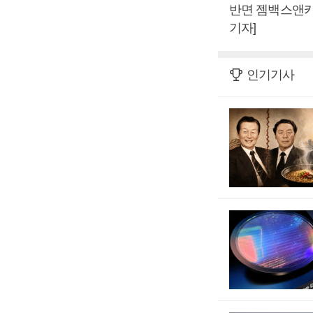
반면 젬백스앤카엘
기자]
인기기사