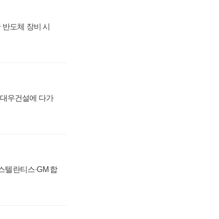
 반도체 장비 시
·대우건설에 다가
 스텔란티스·GM 합