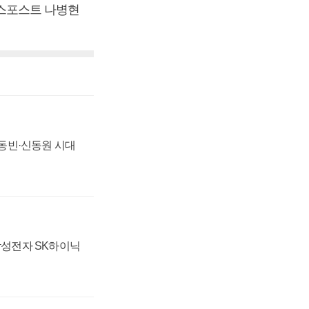
즈니스포스트 나병현
 신동빈·신동원 시대
 삼성전자 SK하이닉