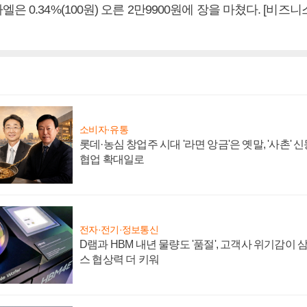
은 0.34%(100원) 오른 2만9900원에 장을 마쳤다. [비
소비자·유통
롯데·농심 창업주 시대 '라면 앙금'은 옛말, '사촌'
협업 확대일로
전자·전기·정보통신
D램과 HBM 내년 물량도 '품절', 고객사 위기감이
스 협상력 더 키워