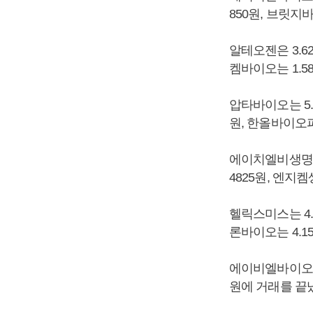
850원, 브릿지
알테오젠은 3.62
켐바이오는 1.58
압타바이오는 5.5
원, 한올바이오파마
에이치엘비생명과학은
4825원, 엔지켐
헬릭스미스는 4.3
론바이오는 4.15
에이비엘바이오는 6
원에 거래를 끝