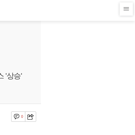
 '상승'
0