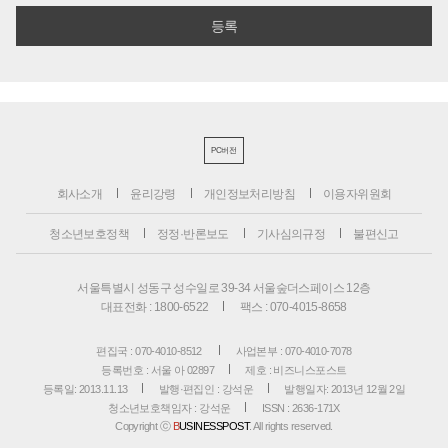
PC버전
회사소개
윤리강령
개인정보처리방침
이용자위원회
청소년보호정책
정정·반론보도
기사심의규정
불편신고
서울특별시 성동구 성수일로 39-34 서울숲더스페이스 12층
대표전화 : 1800-6522
팩스 : 070-4015-8658
편집국 : 070-4010-8512
사업본부 : 070-4010-7078
등록번호 : 서울 아 02897
제호 : 비즈니스포스트
등록일: 2013.11.13
발행·편집인 : 강석운
발행일자: 2013년 12월 2일
청소년보호책임자 : 강석운
ISSN : 2636-171X
Copyright ⓒ
B
USINESSPOST
. All rights reserved.