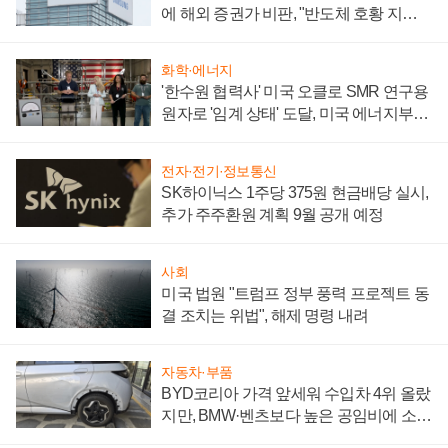
에 해외 증권가 비판, "반도체 호황 지속
성 의문"
화학·에너지
'한수원 협력사' 미국 오클로 SMR 연구용
원자로 '임계 상태' 도달, 미국 에너지부
"중요한 이정표"
전자·전기·정보통신
SK하이닉스 1주당 375원 현금배당 실시,
추가 주주환원 계획 9월 공개 예정
사회
미국 법원 "트럼프 정부 풍력 프로젝트 동
결 조치는 위법", 해제 명령 내려
자동차·부품
BYD코리아 가격 앞세워 수입차 4위 올랐
지만, BMW·벤츠보다 높은 공임비에 소비
자 불만 폭발