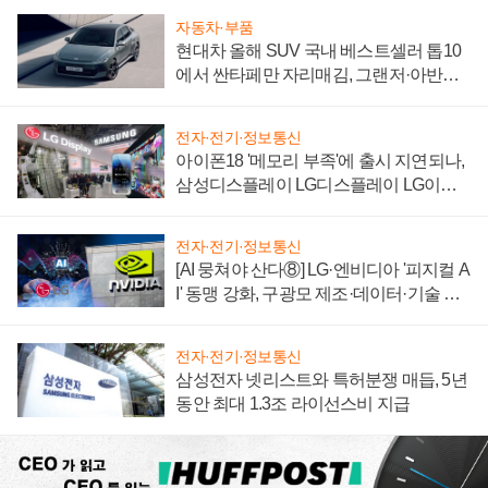
자동차·부품
현대차 올해 SUV 국내 베스트셀러 톱10
에서 싼타페만 자리매김, 그랜저·아반떼
'세단 쌍끌이'로 내수 방어
전자·전기·정보통신
아이폰18 '메모리 부족'에 출시 지연되나,
삼성디스플레이 LG디스플레이 LG이노
텍 '탈애플' 수익 다각화 속도
전자·전기·정보통신
[AI 뭉쳐야 산다⑧] LG·엔비디아 '피지컬 A
I' 동맹 강화, 구광모 제조·데이터·기술 결
집해 종합 로보틱스 기업으로
전자·전기·정보통신
삼성전자 넷리스트와 특허분쟁 매듭, 5년
동안 최대 1.3조 라이선스비 지급