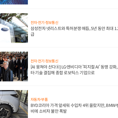
전자·전기·정보통신
삼성전자 넷리스트와 특허분쟁 매듭, 5년 동안 최대 1
급
전자·전기·정보통신
[AI 뭉쳐야 산다⑧] LG·엔비디아 '피지컬 AI' 동맹 강
터·기술 결집해 종합 로보틱스 기업으로
자동차·부품
BYD코리아 가격 앞세워 수입차 4위 올랐지만, BMW
비에 소비자 불만 폭발