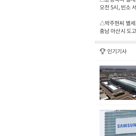
오전 5시, 빈소 서
△박주현씨 별세,
충남 아산시 도고면
인기기사