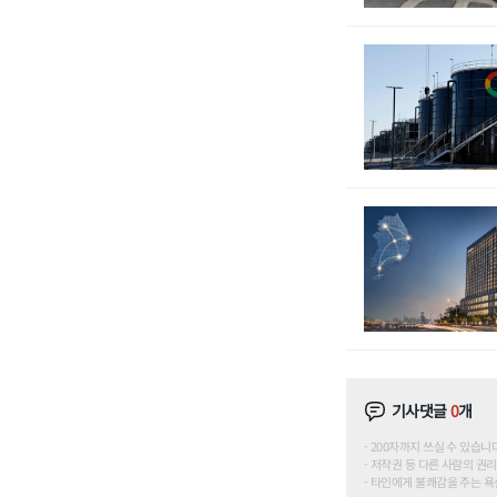
기사댓글
0
개
200자까지 쓰실 수 있습니다. (
저작권 등 다른 사람의 권리
타인에게 불쾌감을 주는 욕설