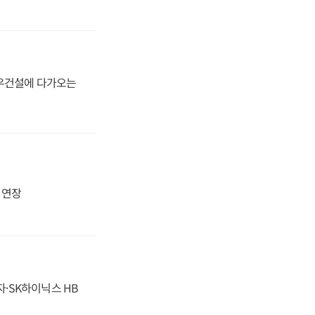
대우건설에 다가오는
지 연장
자·SK하이닉스 HB