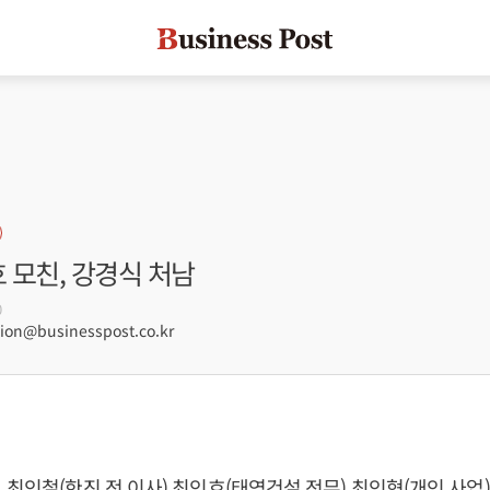
호 모친, 강경식 처남
0
on@businesspost.co.kr
최인철(한진 전 이사) 최인호(태영건설 전무) 최인혁(개인 사업) 