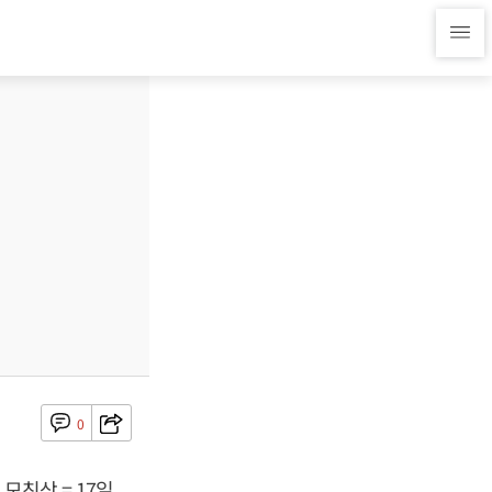
0
모친상 = 17일