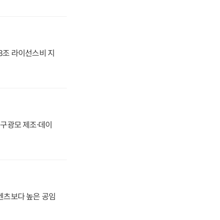
.3조 라이선스비 지
화, 구광모 제조·데이
·벤츠보다 높은 공임