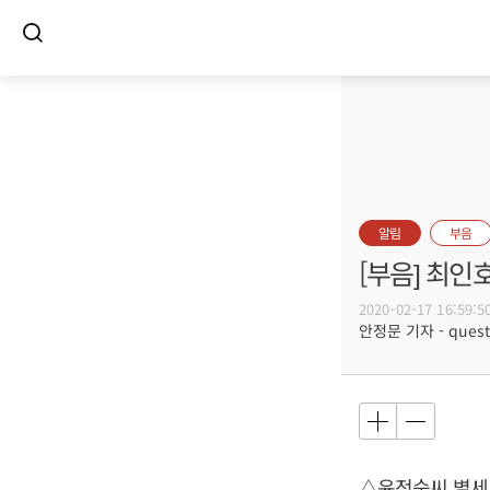
알림
부음
[부음] 최인
2020-02-17 16:59:5
안정문 기자 - questi
△윤정숙씨 별세, 