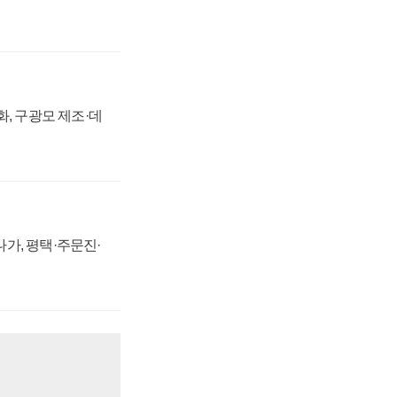
강화, 구광모 제조·데
가, 평택·주문진·