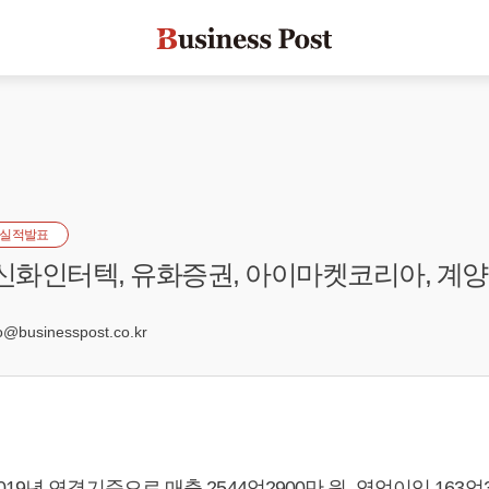
실적발표
 신화인터텍, 유화증권, 아이마켓코리아, 계
5
businesspost.co.kr
9년 연결기준으로 매출 2544억2900만 원, 영업이익 163억3