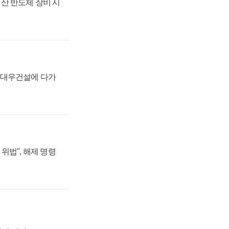
산 반도체 장비 시
·대우건설에 다가
위법", 해제 명령