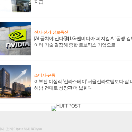
지급
전자·전기·정보통신
[AI 뭉쳐야 산다⑧] LG·엔비디아 '피지컬 AI' 동맹 
이터·기술 결집해 종합 로보틱스 기업으로
소비자·유통
이부진 야심작 '신라스테이' 서울신라호텔보다 잘 나
해남·건대로 성장판 더 넓힌다
(현재 0 byte / 최대 400byte)