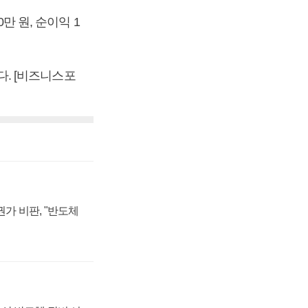
만 원, 순이익 1
었다. [비즈니스포
가 비판, "반도체