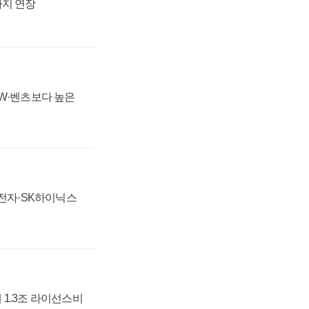
까지 연장
MW·벤츠보다 높은
성전자·SK하이닉스
 1.3조 라이선스비