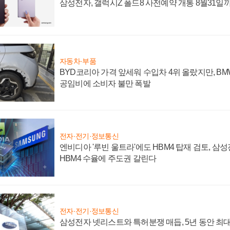
삼성전자, 갤럭시Z 폴드8 사전예약 개통 8월31일
자동차·부품
BYD코리아 가격 앞세워 수입차 4위 올랐지만, B
공임비에 소비자 불만 폭발
전자·전기·정보통신
엔비디아 '루빈 울트라'에도 HBM4 탑재 검토, 삼
HBM4 수율에 주도권 갈린다
전자·전기·정보통신
삼성전자 넷리스트와 특허분쟁 매듭, 5년 동안 최대