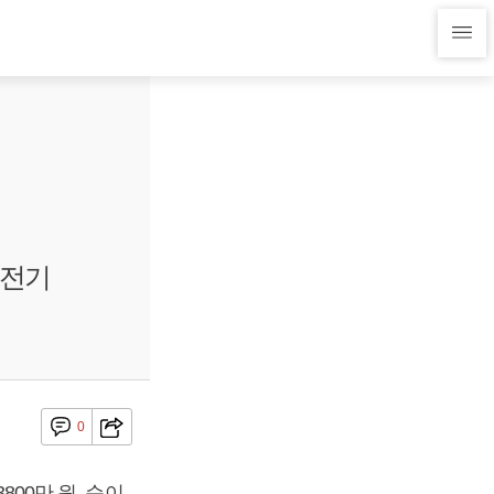
양전기
0
800만 원, 순이