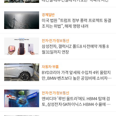
경제일반
미국 법원 "트럼프 정부 풍력 프로젝트 동결
조치는 위법", 해제 명령 내려
전자·전기·정보통신
삼성전자, 갤럭시Z 폴드8 사전예약 개통 8
월31일까지 연장
자동차·부품
BYD코리아 가격 앞세워 수입차 4위 올랐지
만, BMW·벤츠보다 높은 공임비에 소비자
불만 폭발
전자·전기·정보통신
엔비디아 '루빈 울트라'에도 HBM4 탑재 검
토, 삼성전자·SK하이닉스 HBM4 수율에 주
도권 갈린다