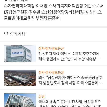
△자연과학대학장 이채영 △사회복지대학원장 허준수 △A
I융합연구원장 정수환 △신입생역량강화센터장 성신형 △
글로벌미래교육원 부원장 홍종현
인기기사
전자·전기·정보통신
삼성전자 SK하이닉스 소극적 주주환원에
해외 증권가 비판, "반도체 호황 지속성 의
문"
전자·전기·정보통신
외신 "삼성전자 SK하이닉스 중국 공장용 현
지 생산 반도체 장비 시험, 미국 수출통제 대
비"
건설
국내외서 속도 붙는 원전 사업, 삼성물산·현
대건설·대우건설에 다가오는 '약속의 시간'