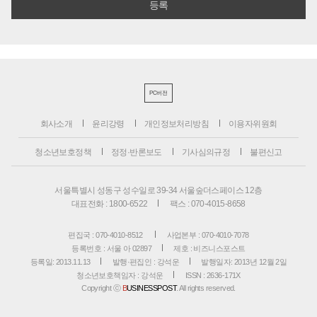
PC버전
회사소개
윤리강령
개인정보처리방침
이용자위원회
청소년보호정책
정정·반론보도
기사심의규정
불편신고
서울특별시 성동구 성수일로 39-34 서울숲더스페이스 12층
대표전화 : 1800-6522
팩스 : 070-4015-8658
편집국 : 070-4010-8512
사업본부 : 070-4010-7078
등록번호 : 서울 아 02897
제호 : 비즈니스포스트
등록일: 2013.11.13
발행·편집인 : 강석운
발행일자: 2013년 12월 2일
청소년보호책임자 : 강석운
ISSN : 2636-171X
Copyright ⓒ
B
USINESSPOST
. All rights reserved.