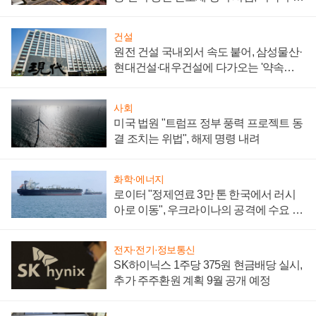
통제 대비"
건설
원전 건설 국내외서 속도 붙어, 삼성물산·
현대건설·대우건설에 다가오는 '약속의
시간'
사회
미국 법원 "트럼프 정부 풍력 프로젝트 동
결 조치는 위법", 해제 명령 내려
화학·에너지
로이터 "정제연료 3만 톤 한국에서 러시
아로 이동", 우크라이나의 공격에 수요 늘
어
전자·전기·정보통신
SK하이닉스 1주당 375원 현금배당 실시,
추가 주주환원 계획 9월 공개 예정