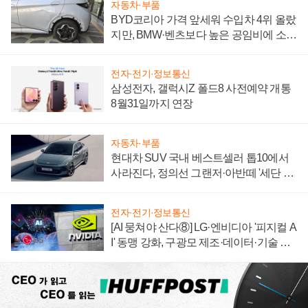
자동차·부품
BYD코리아 가격 앞세워 수입차 4위 올랐
지만, BMW·벤츠보다 높은 공임비에 소비
자 불만 폭발
전자·전기·정보통신
삼성전자, 갤럭시Z 폴드8 사전예약 개통
8월31일까지 연장
자동차·부품
현대차 SUV 국내 베스트셀러 톱10에서
사라진다, 정의선 그랜저·아반떼 '세단 쌍
끌이'로 내수 방어
전자·전기·정보통신
[AI 뭉쳐야 산다⑧] LG·엔비디아 '피지컬 A
I' 동맹 강화, 구광모 제조·데이터·기술 결
집해 종합 로보틱스 기업으로