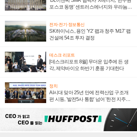
'DL이앤씨 SMR 협력사' X에너지, '한수원
포스코 동맹' 센트러스에너지와 우라늄
계약 체결
전자·전기·정보통신
SK하이닉스, 용인 'Y2' 팹과 청주 'M17' 팹
건설에 54조 투자 결정
데스크 리포트
[데스크리포트 8월] 무더운 입추에 든 생
각, 제약바이오 하반기 훈풍 기대한다
정치
AI시대 맞아 25년 만에 전력산업 구조개
편 시동, '발전5사 통합' 넘어 '한전 지주사'
재편론도