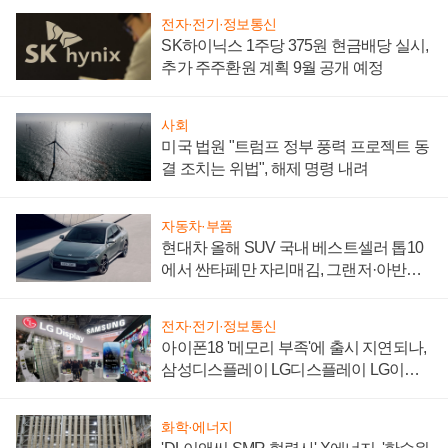
전자·전기·정보통신
SK하이닉스 1주당 375원 현금배당 실시,
추가 주주환원 계획 9월 공개 예정
사회
미국 법원 "트럼프 정부 풍력 프로젝트 동
결 조치는 위법", 해제 명령 내려
자동차·부품
현대차 올해 SUV 국내 베스트셀러 톱10
에서 싼타페만 자리매김, 그랜저·아반떼
'세단 쌍끌이'로 내수 방어
전자·전기·정보통신
아이폰18 '메모리 부족'에 출시 지연되나,
삼성디스플레이 LG디스플레이 LG이노
텍 '탈애플' 수익 다각화 속도
화학·에너지