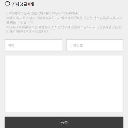
기사댓글
0
개
200자까지 쓰실 수 있습니다. (현재 0 byte / 최대 400byte)
저작권 등 다른 사람의 권리를 침해하거나 명예를 훼손하는 댓글은 관련 법률에 의해 제재
를 받을 수 있습니다.
타인에게 불쾌감을 주는 욕설 등 비하하는 단어가 내용에 포함되거나 인신공격성 글은 관
리자의 판단에 의해 삭제 합니다.