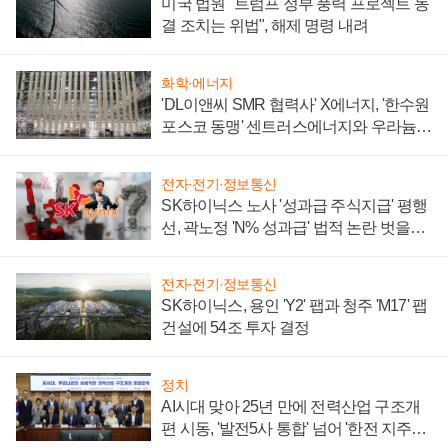
미국 법원 "트럼프 정부 풍력 프로젝트 동
결 조치는 위법", 해제 명령 내려
화학·에너지
'DL이앤씨 SMR 협력사' X에너지, '한수원
포스코 동맹' 센트러스에너지와 우라늄
계약 체결
전자·전기·정보통신
SK하이닉스 노사 '성과급 주식지급' 평행
선, 곽노정 'N% 성과급' 법적 논란 벗을지
주목
전자·전기·정보통신
SK하이닉스, 용인 'Y2' 팹과 청주 'M17' 팹
건설에 54조 투자 결정
정치
AI시대 맞아 25년 만에 전력산업 구조개
편 시동, '발전5사 통합' 넘어 '한전 지주사'