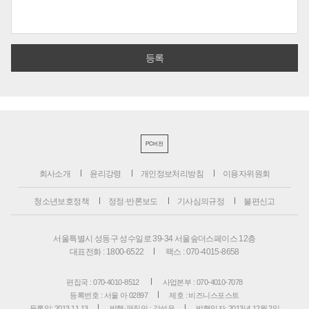
PC버전
회사소개
윤리강령
개인정보처리방침
이용자위원회
청소년보호정책
정정·반론보도
기사심의규정
불편신고
서울특별시 성동구 성수일로 39-34 서울숲더스페이스 12층
대표전화 : 1800-6522
팩스 : 070-4015-8658
편집국 : 070-4010-8512
사업본부 : 070-4010-7078
등록번호 : 서울 아 02897
제호 : 비즈니스포스트
등록일: 2013.11.13
발행·편집인 : 강석운
발행일자: 2013년 12월 2일