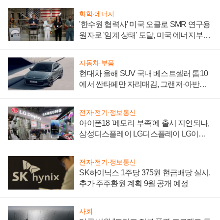
화학·에너지
'한수원 협력사' 미국 오클로 SMR 연구용
원자로 '임계 상태' 도달, 미국 에너지부
"중요한 이정표"
자동차·부품
현대차 올해 SUV 국내 베스트셀러 톱10
에서 싼타페만 자리매김, 그랜저·아반떼
'세단 쌍끌이'로 내수 방어
전자·전기·정보통신
아이폰18 '메모리 부족'에 출시 지연되나,
삼성디스플레이 LG디스플레이 LG이노
텍 '탈애플' 수익 다각화 속도
전자·전기·정보통신
SK하이닉스 1주당 375원 현금배당 실시,
추가 주주환원 계획 9월 공개 예정
사회