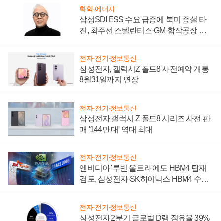
화학·에너지
삼성SDI ESS 수요 급증에 북미 증설 타
진, 최주선 스텔란티스·GM 합작공장 건
설 재추진하나
전자·전기·정보통신
삼성전자, 갤럭시Z 폴드8 사전예약 개통
8월31일까지 연장
전자·전기·정보통신
삼성전자 갤럭시 Z 폴드8 시리즈 사전 판
매 '144만 대' 역대 최대
전자·전기·정보통신
엔비디아 '루빈 울트라'에도 HBM4 탑재
검토, 삼성전자·SK하이닉스 HBM4 수율
에 주도권 갈린다
전자·전기·정보통신
삼성전자 2분기 글로벌 D램 점유율 39%