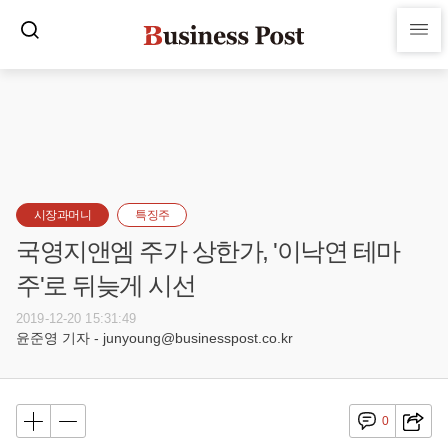
시장과머니
특징주
국영지앤엠 주가 상한가, '이낙연 테마
주'로 뒤늦게 시선
2019-12-20 15:31:49
윤준영 기자 - junyoung@businesspost.co.kr
0