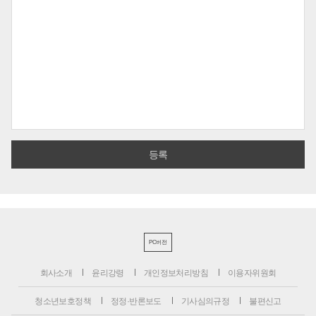
PC버전
회사소개
윤리강령
개인정보처리방침
이용자위원회
청소년보호정책
정정·반론보도
기사심의규정
불편신고