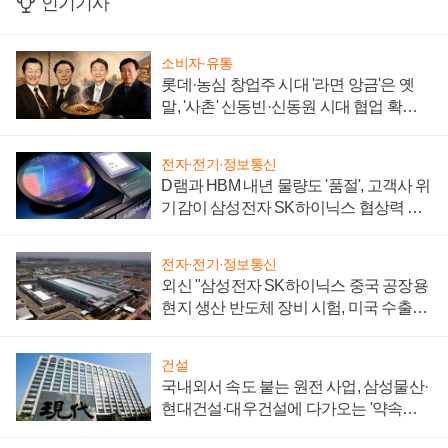
인기기사
소비자·유통
롯데·농심 창업주 시대 '라면 앙금'은 옛
말, '사촌' 신동빈·신동원 시대 협업 확대
일로
전자·전기·정보통신
D램과 HBM 내년 물량도 '품절', 고객사 위
기감이 삼성전자 SK하이닉스 협상력 더
키워
전자·전기·정보통신
외신 "삼성전자 SK하이닉스 중국 공장용
현지 생산 반도체 장비 시험, 미국 수출통
제 대비"
건설
국내외서 속도 붙는 원전 사업, 삼성물산·
현대건설·대우건설에 다가오는 '약속의
시간'