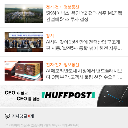
전자·전기·정보통신
SK하이닉스, 용인 'Y2' 팹과 청주 'M17' 팹
건설에 54조 투자 결정
정치
AI시대 맞아 25년 만에 전력산업 구조개
편 시동, '발전5사 통합' 넘어 '한전 지주사'
재편론도
전자·전기·정보통신
AI 메모리반도체 시장에서 낸드플래시보
다 D램 부각, 고객사 물량 선점 수요의 '우
선순위'
기사댓글
0
개
200자까지 쓰실 수 있습니다. (현재 0 byte / 최대 400byte)