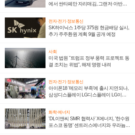
에서 싼타페만 자리매김, 그랜저·아반떼
'세단 쌍끌이'로 내수 방어
전자·전기·정보통신
SK하이닉스 1주당 375원 현금배당 실시,
추가 주주환원 계획 9월 공개 예정
사회
미국 법원 "트럼프 정부 풍력 프로젝트 동
결 조치는 위법", 해제 명령 내려
전자·전기·정보통신
아이폰18 '메모리 부족'에 출시 지연되나,
삼성디스플레이 LG디스플레이 LG이노
텍 '탈애플' 수익 다각화 속도
화학·에너지
'DL이앤씨 SMR 협력사' X에너지, '한수원
포스코 동맹' 센트러스에너지와 우라늄
계약 체결