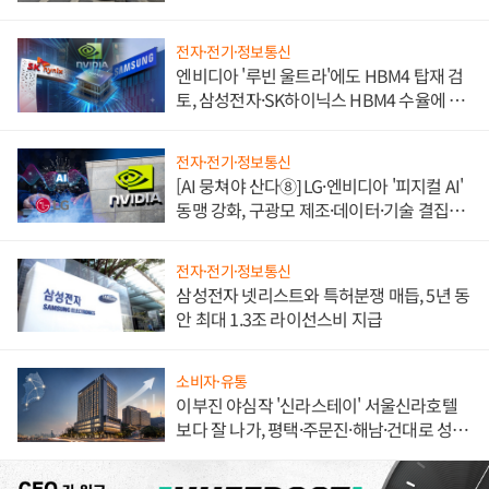
불만 폭발
전자·전기·정보통신
엔비디아 '루빈 울트라'에도 HBM4 탑재 검
토, 삼성전자·SK하이닉스 HBM4 수율에 주
도권 갈린다
전자·전기·정보통신
[AI 뭉쳐야 산다⑧] LG·엔비디아 '피지컬 AI'
동맹 강화, 구광모 제조·데이터·기술 결집
해 종합 로보틱스 기업으로
전자·전기·정보통신
삼성전자 넷리스트와 특허분쟁 매듭, 5년 동
안 최대 1.3조 라이선스비 지급
소비자·유통
이부진 야심작 '신라스테이' 서울신라호텔
보다 잘 나가, 평택·주문진·해남·건대로 성
장판 더 넓힌다