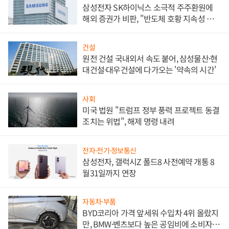
삼성전자 SK하이닉스 소극적 주주환원에
해외 증권가 비판, "반도체 호황 지속성 의
문"
건설
원전 건설 국내외서 속도 붙어, 삼성물산·현
대건설·대우건설에 다가오는 '약속의 시간'
사회
미국 법원 "트럼프 정부 풍력 프로젝트 동결
조치는 위법", 해제 명령 내려
전자·전기·정보통신
삼성전자, 갤럭시Z 폴드8 사전예약 개통 8
월31일까지 연장
자동차·부품
BYD코리아 가격 앞세워 수입차 4위 올랐지
만, BMW·벤츠보다 높은 공임비에 소비자