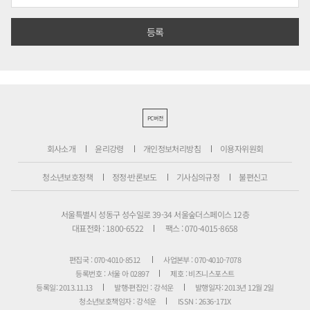
PC버전
회사소개
윤리강령
개인정보처리방침
이용자위원회
청소년보호정책
정정·반론보도
기사심의규정
불편신고
서울특별시 성동구 성수일로 39-34 서울숲더스페이스 12층
대표전화 : 1800-6522
팩스 : 070-4015-8658
편집국 : 070-4010-8512
사업본부 : 070-4010-7078
등록번호 : 서울 아 02897
제호 : 비즈니스포스트
등록일: 2013.11.13
발행·편집인 : 강석운
발행일자: 2013년 12월 2일
청소년보호책임자 : 강석운
ISSN : 2636-171X