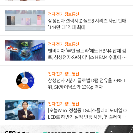
전자·전기·정보통신
삼성전자 갤럭시 Z 폴드8 시리즈 사전 판매
'144만 대' 역대 최대
전자·전기·정보통신
엔비디아 '루빈 울트라'에도 HBM4 탑재 검
토, 삼성전자·SK하이닉스 HBM4 수율에 주
도권 갈린다
전자·전기·정보통신
삼성전자 2분기 글로벌 D램 점유율 39% 1
위, SK하이닉스와 13%p 격차
전자·전기·정보통신
[오늘Who] 정철동 LG디스플레이 모바일 O
LED로 하반기 실적 반등 시동, '칩플레이
션'에 가격 인하 압박은 부담