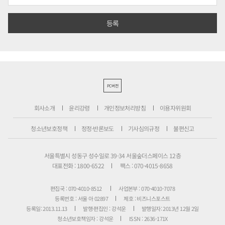
PC버전
회사소개
윤리강령
개인정보처리방침
이용자위원회
청소년보호정책
정정·반론보도
기사심의규정
불편신고
서울특별시 성동구 성수일로 39-34 서울숲더스페이스 12층
대표전화 : 1800-6522
팩스 : 070-4015-8658
편집국 : 070-4010-8512
사업본부 : 070-4010-7078
등록번호 : 서울 아 02897
제호 : 비즈니스포스트
등록일: 2013.11.13
발행·편집인 : 강석운
발행일자: 2013년 12월 2일
청소년보호책임자 : 강석운
ISSN : 2636-171X