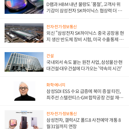
D램과 HBM 내년 물량도 '품절', 고객사 위
기감이 삼성전자 SK하이닉스 협상력 더 키
워
전자·전기·정보통신
외신 "삼성전자 SK하이닉스 중국 공장용 현
지 생산 반도체 장비 시험, 미국 수출통제 대
비"
건설
국내외서 속도 붙는 원전 사업, 삼성물산·현
대건설·대우건설에 다가오는 '약속의 시간'
화학·에너지
삼성SDI ESS 수요 급증에 북미 증설 타진,
최주선 스텔란티스·GM 합작공장 건설 재추
진하나
전자·전기·정보통신
삼성전자, 갤럭시Z 폴드8 사전예약 개통 8
월31일까지 연장