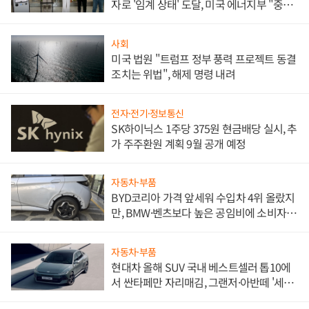
자로 '임계 상태' 도달, 미국 에너지부 "중요
한 이정표"
사회
미국 법원 "트럼프 정부 풍력 프로젝트 동결
조치는 위법", 해제 명령 내려
전자·전기·정보통신
SK하이닉스 1주당 375원 현금배당 실시, 추
가 주주환원 계획 9월 공개 예정
자동차·부품
BYD코리아 가격 앞세워 수입차 4위 올랐지
만, BMW·벤츠보다 높은 공임비에 소비자
불만 폭발
자동차·부품
현대차 올해 SUV 국내 베스트셀러 톱10에
서 싼타페만 자리매김, 그랜저·아반떼 '세단
쌍끌이'로 내수 방어