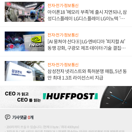
전자·전기·정보통신
아이폰18 '메모리 부족'에 출시 지연되나, 삼
성디스플레이 LG디스플레이 LG이노텍 '탈
애플' 수익 다각화 속도
전자·전기·정보통신
[AI 뭉쳐야 산다⑧] LG·엔비디아 '피지컬 AI'
동맹 강화, 구광모 제조·데이터·기술 결집
해 종합 로보틱스 기업으로
전자·전기·정보통신
삼성전자 넷리스트와 특허분쟁 매듭, 5년 동
안 최대 1.3조 라이선스비 지급
기사댓글
0
개
200자까지 쓰실 수 있습니다. (현재 0 byte / 최대 400byte)
저작권 등 다른 사람의 권리를 침해하거나 명예를 훼손하는 댓글은 관련 법률에 의해 제재를 받을