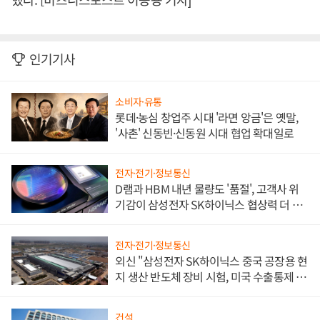
인기기사
소비자·유통
롯데·농심 창업주 시대 '라면 앙금'은 옛말,
'사촌' 신동빈·신동원 시대 협업 확대일로
전자·전기·정보통신
D램과 HBM 내년 물량도 '품절', 고객사 위
기감이 삼성전자 SK하이닉스 협상력 더 키
워
전자·전기·정보통신
외신 "삼성전자 SK하이닉스 중국 공장용 현
지 생산 반도체 장비 시험, 미국 수출통제 대
비"
건설