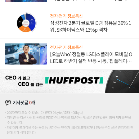
도권 갈린다
전자·전기·정보통신
삼성전자 2분기 글로벌 D램 점유율 39% 1
위, SK하이닉스와 13%p 격차
전자·전기·정보통신
[오늘Who] 정철동 LG디스플레이 모바일 O
LED로 하반기 실적 반등 시동, '칩플레이
션'에 가격 인하 압박은 부담
기사댓글
0
개
200자까지 쓰실 수 있습니다. (현재 0 byte / 최대 400byte)
저작권 등 다른 사람의 권리를 침해하거나 명예를 훼손하는 댓글은 관련 법률에 의해 제재를 받을
수 있습니다.
타인에게 불쾌감을 주는 욕설 등 비하하는 단어가 내용에 포함되거나 인신공격성 글은 관리자의 판
단에 의해 삭제 합니다.