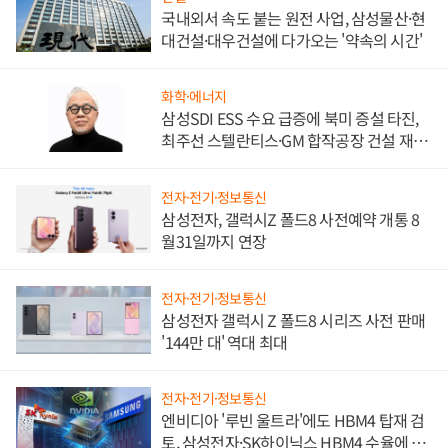
국내외서 속도 붙는 원전 사업, 삼성물산·현
대건설·대우건설에 다가오는 '약속의 시간'
화학·에너지
삼성SDI ESS 수요 급증에 북미 증설 타진,
최주선 스텔란티스·GM 합작공장 건설 재추
진하나
전자·전기·정보통신
삼성전자, 갤럭시Z 폴드8 사전예약 개통 8
월31일까지 연장
전자·전기·정보통신
삼성전자 갤럭시 Z 폴드8 시리즈 사전 판매
'144만 대' 역대 최대
전자·전기·정보통신
엔비디아 '루빈 울트라'에도 HBM4 탑재 검
토, 삼성전자·SK하이닉스 HBM4 수율에 주