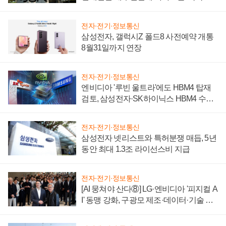
시간'
전자·전기·정보통신
삼성전자, 갤럭시Z 폴드8 사전예약 개통
8월31일까지 연장
전자·전기·정보통신
엔비디아 '루빈 울트라'에도 HBM4 탑재
검토, 삼성전자·SK하이닉스 HBM4 수율
에 주도권 갈린다
전자·전기·정보통신
삼성전자 넷리스트와 특허분쟁 매듭, 5년
동안 최대 1.3조 라이선스비 지급
전자·전기·정보통신
[AI 뭉쳐야 산다⑧] LG·엔비디아 '피지컬 A
I' 동맹 강화, 구광모 제조·데이터·기술 결
집해 종합 로보틱스 기업으로