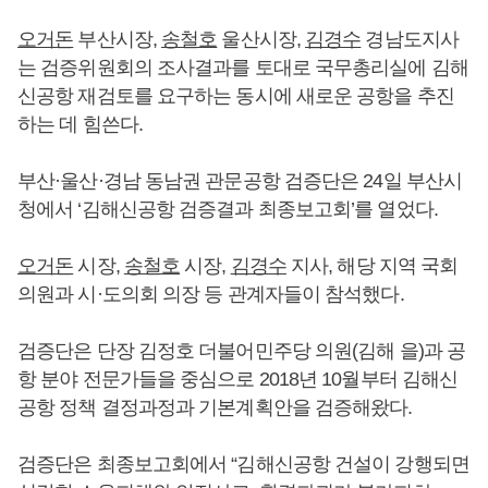
오거돈
부산시장,
송철호
울산시장,
김경수
경남도지사
는 검증위원회의 조사결과를 토대로 국무총리실에 김해
신공항 재검토를 요구하는 동시에 새로운 공항을 추진
하는 데 힘쓴다.
부산·울산·경남 동남권 관문공항 검증단은 24일 부산시
청에서 ‘김해신공항 검증결과 최종보고회’를 열었다.
오거돈
시장,
송철호
시장,
김경수
지사, 해당 지역 국회
의원과 시·도의회 의장 등 관계자들이 참석했다.
검증단은 단장 김정호 더불어민주당 의원(김해 을)과 공
항 분야 전문가들을 중심으로 2018년 10월부터 김해신
공항 정책 결정과정과 기본계획안을 검증해왔다.
검증단은 최종보고회에서 “김해신공항 건설이 강행되면