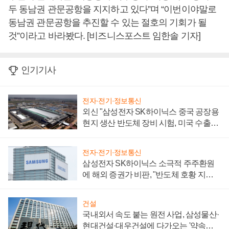
두 동남권 관문공항을 지지하고 있다”며 “이번이야말로
동남권 관문공항을 추진할 수 있는 절호의 기회가 될
것”이라고 바라봤다. [비즈니스포스트 임한솔 기자]
인기기사
전자·전기·정보통신
외신 "삼성전자 SK하이닉스 중국 공장용
현지 생산 반도체 장비 시험, 미국 수출통
제 대비"
전자·전기·정보통신
삼성전자 SK하이닉스 소극적 주주환원
에 해외 증권가 비판, "반도체 호황 지속
성 의문"
건설
국내외서 속도 붙는 원전 사업, 삼성물산·
현대건설·대우건설에 다가오는 '약속의