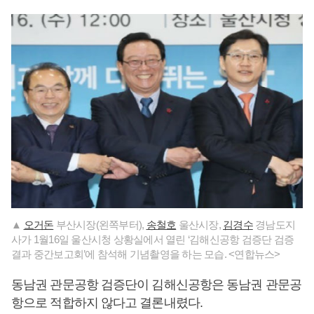
▲
오거돈
부산시장(왼쪽부터),
송철호
울산시장,
김경수
경남도지
사가 1월16일 울산시청 상황실에서 열린 ‘김해신공항 검증단 검증
결과 중간보고회’에 참석해 기념촬영을 하는 모습. <연합뉴스>
동남권 관문공항 검증단이 김해신공항은 동남권 관문공
항으로 적합하지 않다고 결론내렸다.