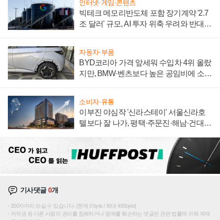
인터넷·게임·콘텐츠
빅테크 메모리반도체 포함 장기계약 '2.7
조 달러' 규모, AI 투자 위축 우려와 반대
신호
자동차·부품
BYD코리아 가격 앞세워 수입차 4위 올랐
지만, BMW·벤츠보다 높은 공임비에 소비
자 불만 폭발
소비자·유통
이부진 야심작 '신라스테이' 서울신라호
텔보다 잘 나가, 평택·주문진·해남·건대로
성장판 더 넓힌다
기사댓글
0
개
200자까지 쓰실 수 있습니다. (현재 0 byte / 최대 400byte)
저작권 등 다른 사람의 권리를 침해하거나 명예를 훼손하는 댓글은 관련 법률에 의해 제재