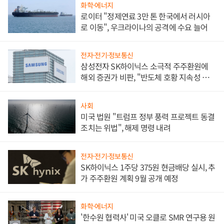
화학·에너지
로이터 "정제연료 3만 톤 한국에서 러시아
로 이동", 우크라이나의 공격에 수요 늘어
전자·전기·정보통신
삼성전자 SK하이닉스 소극적 주주환원에
해외 증권가 비판, "반도체 호황 지속성 의
문"
사회
미국 법원 "트럼프 정부 풍력 프로젝트 동결
조치는 위법", 해제 명령 내려
전자·전기·정보통신
SK하이닉스 1주당 375원 현금배당 실시, 추
가 주주환원 계획 9월 공개 예정
화학·에너지
'한수원 협력사' 미국 오클로 SMR 연구용 원