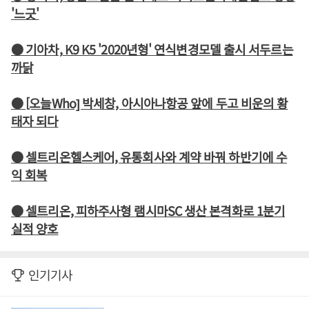
'느긋'
● 기아차, K9 K5 '2020년형' 연식변경모델 출시 서두르는
까닭
● [오늘Who] 박세창, 아시아나항공 앞에 두고 비운의 황
태자 되다
● 셀트리온헬스케어, 유통회사와 계약 바꿔 하반기에 수
익 회복
● 셀트리온, 피하주사형 램시마SC 생산 본격화로 1분기
실적 양호
인기기사