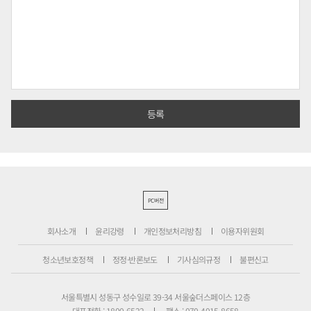
PC버전
회사소개
윤리강령
개인정보처리방침
이용자위원회
청소년보호정책
정정·반론보도
기사심의규정
불편신고
서울특별시 성동구 성수일로 39-34 서울숲더스페이스 12층
대표전화 : 1800-6522
팩스 : 070-4015-8658