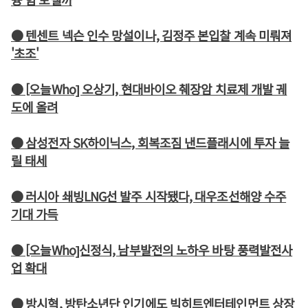
● 텐센트 넥슨 인수 망설이나, 김정주 본입찰 계속 미뤄져
'초조'
● [오늘Who] 오상기, 현대바이오 췌장암 치료제 개발 궤
도에 올려
● 삼성전자 SK하이닉스, 회복조짐 낸드플래시에 투자 늘
릴 태세
● 러시아 쇄빙LNG선 발주 시작됐다, 대우조선해양 수주
기대 가득
● [오늘Who]신정식, 남부발전의 노하우 바탕 풍력발전사
업 확대
● 방시혁, 방탄소년단 인기에도 빅히트엔터테인먼트 상장