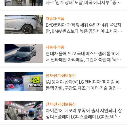
자로 '임계 상태' 도달, 미국 에너지부 "중요
한 이정표"
자동차·부품
BYD코리아 가격 앞세워 수입차 4위 올랐지
만, BMW·벤츠보다 높은 공임비에 소비자
불만 폭발
자동차·부품
현대차 올해 SUV 국내 베스트셀러 톱10에
서 싼타페만 자리매김, 그랜저·아반떼 '세단
쌍끌이'로 내수 방어
전자·전기·정보통신
[AI 뭉쳐야 산다⑧] LG·엔비디아 '피지컬 AI'
동맹 강화, 구광모 제조·데이터·기술 결집
해 종합 로보틱스 기업으로
전자·전기·정보통신
아이폰18 '메모리 부족'에 출시 지연되나, 삼
성디스플레이 LG디스플레이 LG이노텍 '탈
애플' 수익 다각화 속도