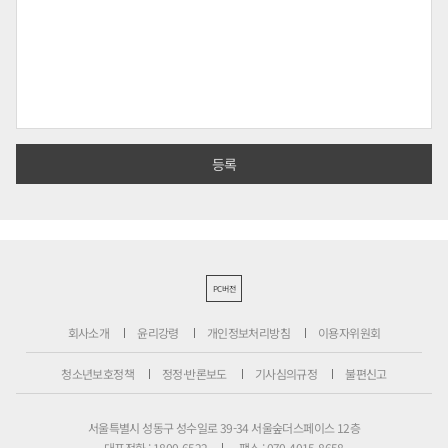
PC버전
회사소개
윤리강령
개인정보처리방침
이용자위원회
청소년보호정책
정정·반론보도
기사심의규정
불편신고
서울특별시 성동구 성수일로 39-34 서울숲더스페이스 12층
대표전화 : 1800-6522
팩스 : 070-4015-8658