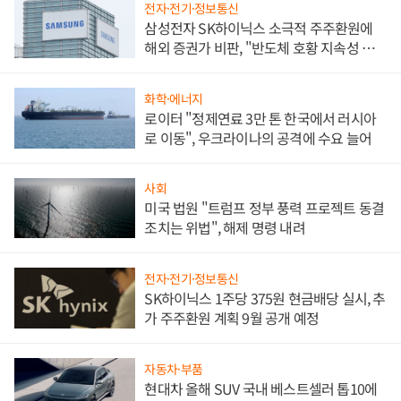
전자·전기·정보통신
삼성전자 SK하이닉스 소극적 주주환원에
해외 증권가 비판, "반도체 호황 지속성 의
문"
화학·에너지
로이터 "정제연료 3만 톤 한국에서 러시아
로 이동", 우크라이나의 공격에 수요 늘어
사회
미국 법원 "트럼프 정부 풍력 프로젝트 동결
조치는 위법", 해제 명령 내려
전자·전기·정보통신
SK하이닉스 1주당 375원 현금배당 실시, 추
가 주주환원 계획 9월 공개 예정
자동차·부품
현대차 올해 SUV 국내 베스트셀러 톱10에