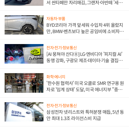
서 싼타페만 자리매김, 그랜저·아반떼 '세단
쌍끌이'로 내수 방어
자동차·부품
BYD코리아 가격 앞세워 수입차 4위 올랐지
만, BMW·벤츠보다 높은 공임비에 소비자
불만 폭발
전자·전기·정보통신
[AI 뭉쳐야 산다⑧] LG·엔비디아 '피지컬 AI'
동맹 강화, 구광모 제조·데이터·기술 결집
해 종합 로보틱스 기업으로
화학·에너지
'한수원 협력사' 미국 오클로 SMR 연구용 원
자로 '임계 상태' 도달, 미국 에너지부 "중요
한 이정표"
전자·전기·정보통신
삼성전자 넷리스트와 특허분쟁 매듭, 5년 동
안 최대 1.3조 라이선스비 지급