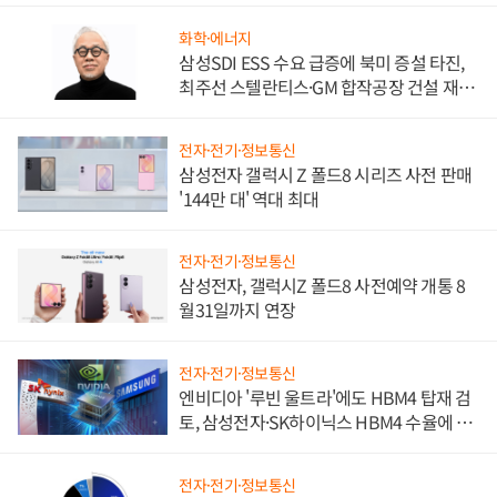
화학·에너지
삼성SDI ESS 수요 급증에 북미 증설 타진,
최주선 스텔란티스·GM 합작공장 건설 재추
진하나
전자·전기·정보통신
삼성전자 갤럭시 Z 폴드8 시리즈 사전 판매
'144만 대' 역대 최대
전자·전기·정보통신
삼성전자, 갤럭시Z 폴드8 사전예약 개통 8
월31일까지 연장
전자·전기·정보통신
엔비디아 '루빈 울트라'에도 HBM4 탑재 검
토, 삼성전자·SK하이닉스 HBM4 수율에 주
도권 갈린다
전자·전기·정보통신