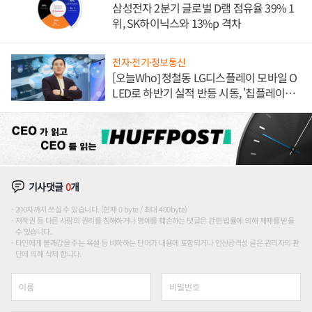
삼성전자 2분기 글로벌 D램 점유율 39% 1
위, SK하이닉스와 13%p 격차
전자·전기·정보통신
[오늘Who] 정철동 LG디스플레이 모바일 O
LED로 하반기 실적 반등 시동, '칩플레이
션'에 가격 인하 압박은 부담
기사댓글
0
개
200자까지 쓰실 수 있습니다. (현재 0 byte / 최대 400byte)
저작권 등 다른 사람의 권리를 침해하거나 명예를 훼손하는 댓글은 관련 법률에 의해 제재를 받을
수 있습니다.
타인에게 불쾌감을 주는 욕설 등 비하하는 단어가 내용에 포함되거나 인신공격성 글은 관리자의 판
단에 의해 삭제 합니다.