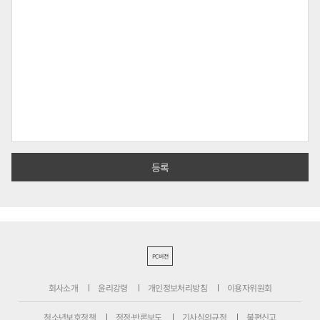
PC버전
회사소개
윤리강령
개인정보처리방침
이용자위원회
청소년보호정책
정정·반론보도
기사심의규정
불편신고