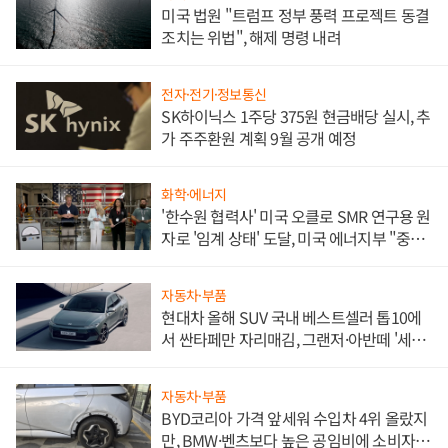
미국 법원 "트럼프 정부 풍력 프로젝트 동결
조치는 위법", 해제 명령 내려
전자·전기·정보통신
SK하이닉스 1주당 375원 현금배당 실시, 추
가 주주환원 계획 9월 공개 예정
화학·에너지
'한수원 협력사' 미국 오클로 SMR 연구용 원
자로 '임계 상태' 도달, 미국 에너지부 "중요
한 이정표"
자동차·부품
현대차 올해 SUV 국내 베스트셀러 톱10에
서 싼타페만 자리매김, 그랜저·아반떼 '세단
쌍끌이'로 내수 방어
자동차·부품
BYD코리아 가격 앞세워 수입차 4위 올랐지
만, BMW·벤츠보다 높은 공임비에 소비자