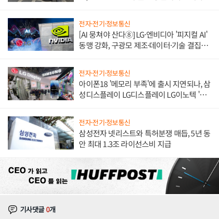
불만 폭발
전자·전기·정보통신
[AI 뭉쳐야 산다⑧] LG·엔비디아 '피지컬 AI'
동맹 강화, 구광모 제조·데이터·기술 결집
해 종합 로보틱스 기업으로
전자·전기·정보통신
아이폰18 '메모리 부족'에 출시 지연되나, 삼
성디스플레이 LG디스플레이 LG이노텍 '탈
애플' 수익 다각화 속도
전자·전기·정보통신
삼성전자 넷리스트와 특허분쟁 매듭, 5년 동
안 최대 1.3조 라이선스비 지급
기사댓글
0
개