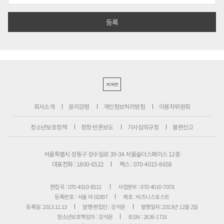
PC버전
회사소개
윤리강령
개인정보처리방침
이용자위원회
청소년보호정책
정정·반론보도
기사심의규정
불편신고
서울특별시 성동구 성수일로 39-34 서울숲더스페이스 12층
대표전화 : 1800-6522
팩스 : 070-4015-8658
편집국 : 070-4010-8512
사업본부 : 070-4010-7078
등록번호 : 서울 아 02897
제호 : 비즈니스포스트
등록일: 2013.11.13
발행·편집인 : 강석운
발행일자: 2013년 12월 2일
청소년보호책임자 : 강석운
ISSN : 2636-171X