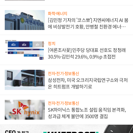
화학·에너지
[김민정 기자의 '코스뽀'] 지엔씨에너지 AI 붐
에 비상발전기 호황, 안병철 친환경 에너지
발전전문기업 향한다
정치
[여론조사꽃] 민주당 당대표 선호도 정청래
30.5%·김민석 29.6%, 0.9%p 초접전
전자·전기·정보통신
삼성전자, 미국 오크리지국립연구소와 극저
온 히트펌프 개발하기로
전자·전기·정보통신
SK하이닉스 통합노조 설립 움직임 본격화,
성과급 체계 불만에 3500명 결집