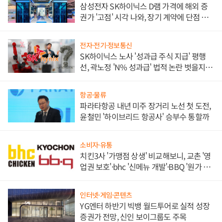
삼성전자 SK하이닉스 D램 가격에 해외 증
권가 '고점' 시각 나와, 장기 계약에 단점 부
각
전자·전기·정보통신
SK하이닉스 노사 '성과급 주식 지급' 평행
선, 곽노정 'N% 성과급' 법적 논란 벗을지 주
목
항공·물류
파라타항공 내년 미주 장거리 노선 첫 도전,
윤철민 '하이브리드 항공사' 승부수 통할까
소비자·유통
치킨3사 '가맹점 상생' 비교해보니, 교촌 '영
업권 보호'·bhc '신메뉴 개발'·BBQ '원가 부
담'
인터넷·게임·콘텐츠
YG엔터 하반기 빅뱅 월드투어로 실적 성장
증권가 전망, 신인 보이그룹도 주목