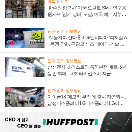
화학·에너지
'한수원 협력사' 미국 오클로 SMR 연구용
원자로 '임계 상태' 도달, 미국 에너지부
"중요한 이정표"
전자·전기·정보통신
[AI 뭉쳐야 산다⑧] LG·엔비디아 '피지컬 A
I' 동맹 강화, 구광모 제조·데이터·기술 결
집해 종합 로보틱스 기업으로
전자·전기·정보통신
삼성전자 넷리스트와 특허분쟁 매듭, 5년
동안 최대 1.3조 라이선스비 지급
전자·전기·정보통신
아이폰18 '메모리 부족'에 출시 지연되나,
삼성디스플레이 LG디스플레이 LG이노
텍 '탈애플' 수익 다각화 속도