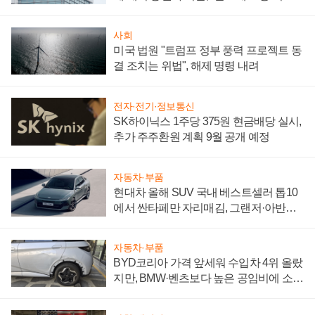
성 의문"
사회
미국 법원 "트럼프 정부 풍력 프로젝트 동
결 조치는 위법", 해제 명령 내려
전자·전기·정보통신
SK하이닉스 1주당 375원 현금배당 실시,
추가 주주환원 계획 9월 공개 예정
자동차·부품
현대차 올해 SUV 국내 베스트셀러 톱10
에서 싼타페만 자리매김, 그랜저·아반떼
'세단 쌍끌이'로 내수 방어
자동차·부품
BYD코리아 가격 앞세워 수입차 4위 올랐
지만, BMW·벤츠보다 높은 공임비에 소비
자 불만 폭발