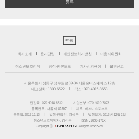
PC버전
회사소개
윤리강령
개인정보처리방침
이용자위원회
청소년보호정책
정정·반론보도
기사심의규정
불편신고
서울특별시 성동구 성수일로 39-34 서울숲더스페이스 12층
대표전화 : 1800-6522
팩스 : 070-4015-8658
편집국 : 070-4010-8512
사업본부 : 070-4010-7078
등록번호 : 서울 아 02897
제호 : 비즈니스포스트
등록일: 2013.11.13
발행·편집인 : 강석운
발행일자: 2013년 12월 2일
청소년보호책임자 : 강석운
ISSN : 2636-171X
Copyright ⓒ
B
USINESSPOST
. All rights reserved.