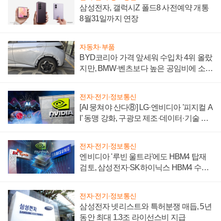
삼성전자, 갤럭시Z 폴드8 사전예약 개통
8월31일까지 연장
자동차·부품
BYD코리아 가격 앞세워 수입차 4위 올랐
지만, BMW·벤츠보다 높은 공임비에 소비
자 불만 폭발
전자·전기·정보통신
[AI 뭉쳐야 산다⑧] LG·엔비디아 '피지컬 A
I' 동맹 강화, 구광모 제조·데이터·기술 결
집해 종합 로보틱스 기업으로
전자·전기·정보통신
엔비디아 '루빈 울트라'에도 HBM4 탑재
검토, 삼성전자·SK하이닉스 HBM4 수율
에 주도권 갈린다
전자·전기·정보통신
삼성전자 넷리스트와 특허분쟁 매듭, 5년
동안 최대 1.3조 라이선스비 지급