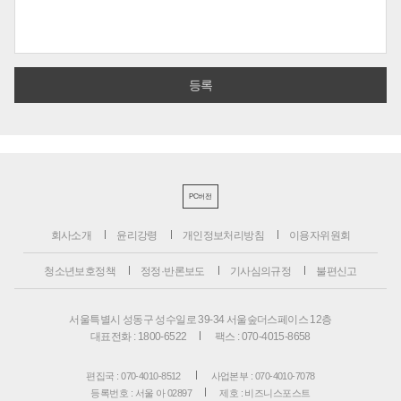
PC버전
회사소개
윤리강령
개인정보처리방침
이용자위원회
청소년보호정책
정정·반론보도
기사심의규정
불편신고
서울특별시 성동구 성수일로 39-34 서울숲더스페이스 12층
대표전화 : 1800-6522
팩스 : 070-4015-8658
편집국 : 070-4010-8512
사업본부 : 070-4010-7078
등록번호 : 서울 아 02897
제호 : 비즈니스포스트