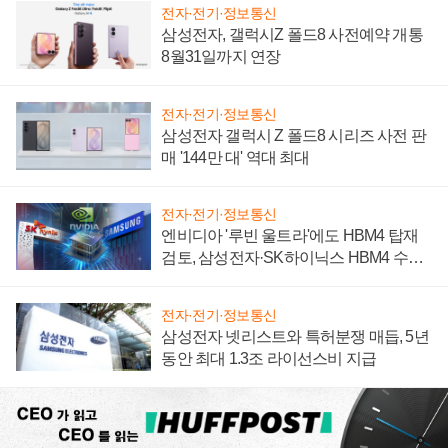
전자·전기·정보통신
삼성전자, 갤럭시Z 폴드8 사전예약 개통
8월31일까지 연장
전자·전기·정보통신
삼성전자 갤럭시 Z 폴드8 시리즈 사전 판
매 '144만 대' 역대 최대
전자·전기·정보통신
엔비디아 '루빈 울트라'에도 HBM4 탑재
검토, 삼성전자·SK하이닉스 HBM4 수율
에 주도권 갈린다
전자·전기·정보통신
삼성전자 넷리스트와 특허분쟁 매듭, 5년
동안 최대 1.3조 라이선스비 지급