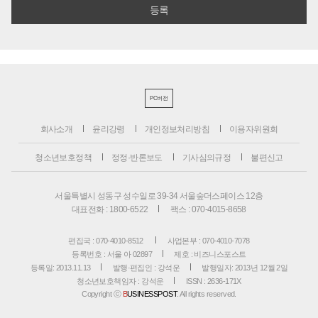
PC버전
회사소개
윤리강령
개인정보처리방침
이용자위원회
청소년보호정책
정정·반론보도
기사심의규정
불편신고
서울특별시 성동구 성수일로 39-34 서울숲더스페이스 12층
대표전화 : 1800-6522
팩스 : 070-4015-8658
편집국 : 070-4010-8512
사업본부 : 070-4010-7078
등록번호 : 서울 아 02897
제호 : 비즈니스포스트
등록일: 2013.11.13
발행·편집인 : 강석운
발행일자: 2013년 12월 2일
청소년보호책임자 : 강석운
ISSN : 2636-171X
Copyright ⓒ
B
USINESSPOST
. All rights reserved.