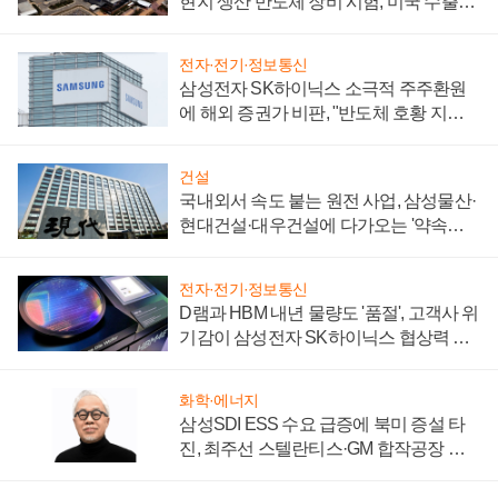
현지 생산 반도체 장비 시험, 미국 수출통
제 대비"
전자·전기·정보통신
삼성전자 SK하이닉스 소극적 주주환원
에 해외 증권가 비판, "반도체 호황 지속
성 의문"
건설
국내외서 속도 붙는 원전 사업, 삼성물산·
현대건설·대우건설에 다가오는 '약속의
시간'
전자·전기·정보통신
D램과 HBM 내년 물량도 '품절', 고객사 위
기감이 삼성전자 SK하이닉스 협상력 더
키워
화학·에너지
삼성SDI ESS 수요 급증에 북미 증설 타
진, 최주선 스텔란티스·GM 합작공장 건
설 재추진하나