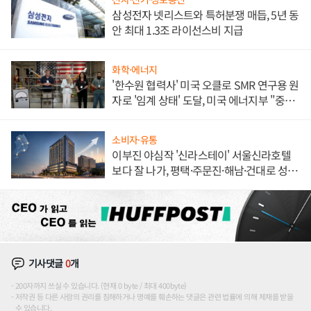
삼성전자 넷리스트와 특허분쟁 매듭, 5년 동
안 최대 1.3조 라이선스비 지급
화학·에너지
'한수원 협력사' 미국 오클로 SMR 연구용 원
자로 '임계 상태' 도달, 미국 에너지부 "중요
한 이정표"
소비자·유통
이부진 야심작 '신라스테이' 서울신라호텔
보다 잘 나가, 평택·주문진·해남·건대로 성
장판 더 넓힌다
기사댓글
0
개
200자까지 쓰실 수 있습니다. (현재 0 byte / 최대 400byte)
저작권 등 다른 사람의 권리를 침해하거나 명예를 훼손하는 댓글은 관련 법률에 의해 제재를 받을
수 있습니다.