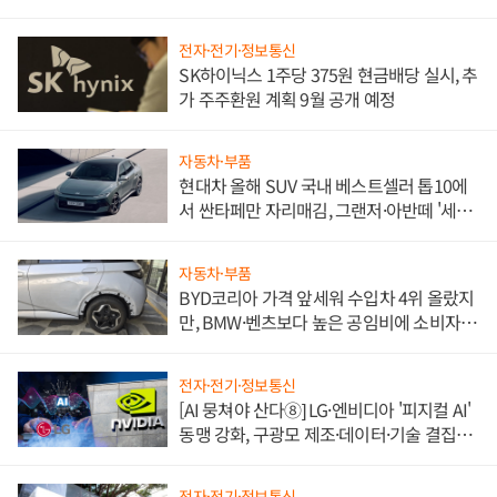
전자·전기·정보통신
SK하이닉스 1주당 375원 현금배당 실시, 추
가 주주환원 계획 9월 공개 예정
자동차·부품
현대차 올해 SUV 국내 베스트셀러 톱10에
서 싼타페만 자리매김, 그랜저·아반떼 '세단
쌍끌이'로 내수 방어
자동차·부품
BYD코리아 가격 앞세워 수입차 4위 올랐지
만, BMW·벤츠보다 높은 공임비에 소비자
불만 폭발
전자·전기·정보통신
[AI 뭉쳐야 산다⑧] LG·엔비디아 '피지컬 AI'
동맹 강화, 구광모 제조·데이터·기술 결집
해 종합 로보틱스 기업으로
전자·전기·정보통신