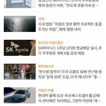
삼성전자 SK하이닉스 소극적 주주환원에
해외 증권가 비판, "반도체 호황 지속성 의
문"
사회
미국 법원 "트럼프 정부 풍력 프로젝트 동결
조치는 위법", 해제 명령 내려
전자·전기·정보통신
SK하이닉스 1주당 375원 현금배당 실시, 추
가 주주환원 계획 9월 공개 예정
화학·에너지
'한수원 협력사' 미국 오클로 SMR 연구용 원
자로 '임계 상태' 도달, 미국 에너지부 "중요
한 이정표"
자동차·부품
현대차 올해 SUV 국내 베스트셀러 톱10에
서 싼타페만 자리매김, 그랜저·아반떼 '세단
쌍끌이'로 내수 방어