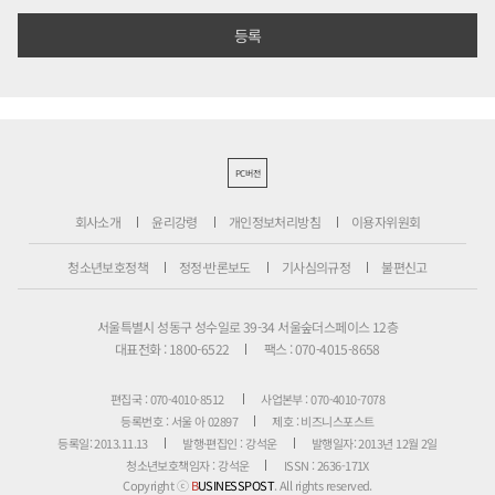
PC버전
회사소개
윤리강령
개인정보처리방침
이용자위원회
청소년보호정책
정정·반론보도
기사심의규정
불편신고
서울특별시 성동구 성수일로 39-34 서울숲더스페이스 12층
대표전화 : 1800-6522
팩스 : 070-4015-8658
편집국 : 070-4010-8512
사업본부 : 070-4010-7078
등록번호 : 서울 아 02897
제호 : 비즈니스포스트
등록일: 2013.11.13
발행·편집인 : 강석운
발행일자: 2013년 12월 2일
청소년보호책임자 : 강석운
ISSN : 2636-171X
Copyright ⓒ
B
USINESSPOST
. All rights reserved.