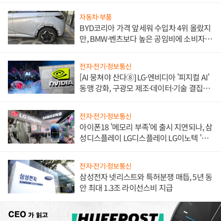
자동차·부품
BYD코리아 가격 앞세워 수입차 4위 올랐지
만, BMW·벤츠보다 높은 공임비에 소비자
불만 폭발
전자·전기·정보통신
[AI 뭉쳐야 산다⑧] LG·엔비디아 '피지컬 AI'
동맹 강화, 구광모 제조·데이터·기술 결집
해 종합 로보틱스 기업으로
전자·전기·정보통신
아이폰18 '메모리 부족'에 출시 지연되나, 삼
성디스플레이 LG디스플레이 LG이노텍 '탈
애플' 수익 다각화 속도
전자·전기·정보통신
삼성전자 넷리스트와 특허분쟁 매듭, 5년 동
안 최대 1.3조 라이선스비 지급