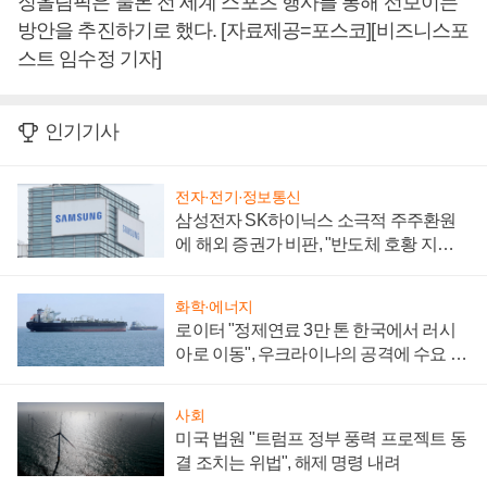
징올림픽은 물론 전 세계 스포츠 행사를 통해 선보이는
방안을 추진하기로 했다. [자료제공=포스코][비즈니스포
스트 임수정 기자]
인기기사
전자·전기·정보통신
삼성전자 SK하이닉스 소극적 주주환원
에 해외 증권가 비판, "반도체 호황 지속
성 의문"
화학·에너지
로이터 "정제연료 3만 톤 한국에서 러시
아로 이동", 우크라이나의 공격에 수요 늘
어
사회
미국 법원 "트럼프 정부 풍력 프로젝트 동
결 조치는 위법", 해제 명령 내려