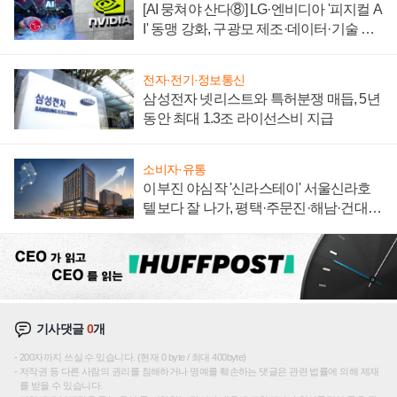
[AI 뭉쳐야 산다⑧] LG·엔비디아 '피지컬 A
I' 동맹 강화, 구광모 제조·데이터·기술 결
집해 종합 로보틱스 기업으로
전자·전기·정보통신
삼성전자 넷리스트와 특허분쟁 매듭, 5년
동안 최대 1.3조 라이선스비 지급
소비자·유통
이부진 야심작 '신라스테이' 서울신라호
텔보다 잘 나가, 평택·주문진·해남·건대로
성장판 더 넓힌다
기사댓글
0
개
200자까지 쓰실 수 있습니다. (현재 0 byte / 최대 400byte)
저작권 등 다른 사람의 권리를 침해하거나 명예를 훼손하는 댓글은 관련 법률에 의해 제재
를 받을 수 있습니다.