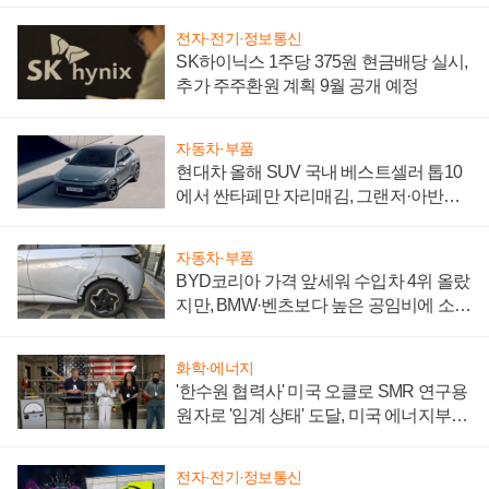
전자·전기·정보통신
SK하이닉스 1주당 375원 현금배당 실시,
추가 주주환원 계획 9월 공개 예정
자동차·부품
현대차 올해 SUV 국내 베스트셀러 톱10
에서 싼타페만 자리매김, 그랜저·아반떼
'세단 쌍끌이'로 내수 방어
자동차·부품
BYD코리아 가격 앞세워 수입차 4위 올랐
지만, BMW·벤츠보다 높은 공임비에 소비
자 불만 폭발
화학·에너지
'한수원 협력사' 미국 오클로 SMR 연구용
원자로 '임계 상태' 도달, 미국 에너지부
"중요한 이정표"
전자·전기·정보통신