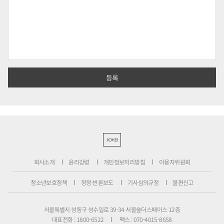
PC버전
회사소개
윤리강령
개인정보처리방침
이용자위원회
청소년보호정책
정정·반론보도
기사심의규정
불편신고
서울특별시 성동구 성수일로 39-34 서울숲더스페이스 12층
대표전화 : 1800-6522
팩스 : 070-4015-8658