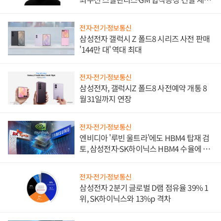
진하나
전자·전기·정보통신
삼성전자 갤럭시 Z 폴드8 시리즈 사전 판매
'144만 대' 역대 최대
전자·전기·정보통신
삼성전자, 갤럭시Z 폴드8 사전예약 개통 8
월31일까지 연장
전자·전기·정보통신
엔비디아 '루빈 울트라'에도 HBM4 탑재 검
토, 삼성전자·SK하이닉스 HBM4 수율에 주
도권 갈린다
전자·전기·정보통신
삼성전자 2분기 글로벌 D램 점유율 39% 1
위, SK하이닉스와 13%p 격차