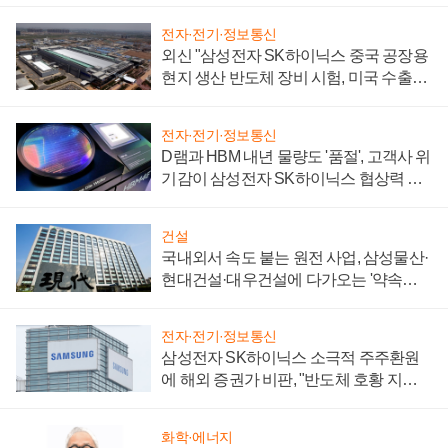
전자·전기·정보통신
외신 "삼성전자 SK하이닉스 중국 공장용
현지 생산 반도체 장비 시험, 미국 수출통
제 대비"
전자·전기·정보통신
D램과 HBM 내년 물량도 '품절', 고객사 위
기감이 삼성전자 SK하이닉스 협상력 더
키워
건설
국내외서 속도 붙는 원전 사업, 삼성물산·
현대건설·대우건설에 다가오는 '약속의
시간'
전자·전기·정보통신
삼성전자 SK하이닉스 소극적 주주환원
에 해외 증권가 비판, "반도체 호황 지속
성 의문"
화학·에너지