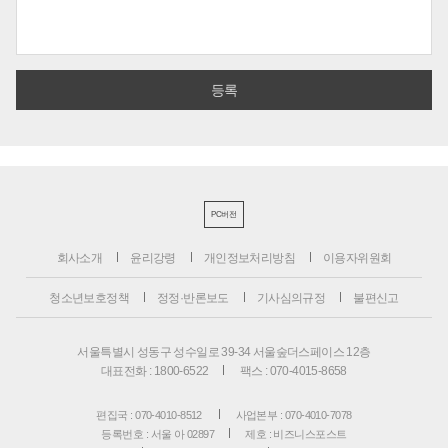
PC버전
회사소개
윤리강령
개인정보처리방침
이용자위원회
청소년보호정책
정정·반론보도
기사심의규정
불편신고
서울특별시 성동구 성수일로 39-34 서울숲더스페이스 12층
대표전화 : 1800-6522
팩스 : 070-4015-8658
편집국 : 070-4010-8512
사업본부 : 070-4010-7078
등록번호 : 서울 아 02897
제호 : 비즈니스포스트