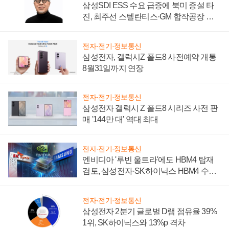
삼성SDI ESS 수요 급증에 북미 증설 타
진, 최주선 스텔란티스·GM 합작공장 건
설 재추진하나
전자·전기·정보통신
삼성전자, 갤럭시Z 폴드8 사전예약 개통
8월31일까지 연장
전자·전기·정보통신
삼성전자 갤럭시 Z 폴드8 시리즈 사전 판
매 '144만 대' 역대 최대
전자·전기·정보통신
엔비디아 '루빈 울트라'에도 HBM4 탑재
검토, 삼성전자·SK하이닉스 HBM4 수율
에 주도권 갈린다
전자·전기·정보통신
삼성전자 2분기 글로벌 D램 점유율 39%
1위, SK하이닉스와 13%p 격차