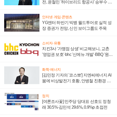
전, 윤철민 '하이브리드 항공사' 승부수 통
할까
인터넷·게임·콘텐츠
YG엔터 하반기 빅뱅 월드투어로 실적 성
장 증권가 전망, 신인 보이그룹도 주목
소비자·유통
치킨3사 '가맹점 상생' 비교해보니, 교촌
'영업권 보호'·bhc '신메뉴 개발'·BBQ '원가
부담'
화학·에너지
[김민정 기자의 '코스뽀'] 지엔씨에너지 AI
붐에 비상발전기 호황, 안병철 친환경 에
너지 발전전문기업 향한다
정치
[여론조사꽃] 민주당 당대표 선호도 정청
래 30.5%·김민석 29.6%, 0.9%p 초접전