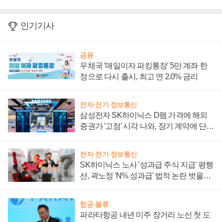
인기기사
금융
우체국 '매일이자 파킹통장' 5만 계좌 한
정으로 다시 출시, 최고 연 2.0% 금리
전자·전기·정보통신
삼성전자 SK하이닉스 D램 가격에 해외
증권가 '고점' 시각 나와, 장기 계약에 단점
부각
전자·전기·정보통신
SK하이닉스 노사 '성과급 주식 지급' 평행
선, 곽노정 'N% 성과급' 법적 논란 벗을지
주목
항공·물류
파라타항공 내년 미주 장거리 노선 첫 도