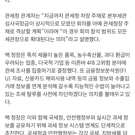
관세청 관계자는
“
지금까지 관세청 차장 주재로 본부세관
심사국장급이 상시적으로 모였던 회의를 아예 관세청장 주
재로 격상할 계획
”
이라며
“
이 경우 회의 참석 범위도 모든
세관장으로 확대된다는 의미
”
라고 설명했다
.
백 청장은 특히 세율이 높은 품목
,
농수축산물
,
과다 환급이
우려되는 업종
,
다국적 기업 등 이른바
4
대 고위험 분야에
관세 조사를 집중하기로 결정했다
.
또 금융정보분석원
(FI
U)
자료
,
신용카드 해외사용 내역 등의 금융 정보와 수출입
거래 정보를 연계 분석해 갈수록 지능적인 수법이 늘어나고
있는 조세 탈루를 사전에 차단하겠다는 의지를 불태우고 있
다
.
백 청장은 이와 함께 국세청
,
안전행정부와 실시간 과세 정
보를 공유하기 위해 과세 정보 시스템 연계도 단계적으로
추진한다
.
국세청과 안전행정부는 각각 국세
,
지방세를 담