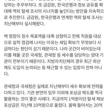
당하는 주무부처다
.
또 금감원
,
한국은행과 정보 공유를 확
대해 역외 탈세 조사의 시너지를 높인다는 방안을 지속적으
로 추진한다
.
금감원
,
한국은행과 연계한 역외 탈세 조사는
지난해부터 실시해왔다
.
백 청장이 징수 목표액을 대폭 상향하고 전체 직원을 대상
으로 실적 점검에 나서는 이유는 세입 확보가 무엇보다 시
급하다는 판단이 섰기 때문이다
.
나라 곳간이 비어있는데
이를 채울 곳은 국세청
,
관세청 등 세수를 담당하는 양대 기
관이 전부이기 때문이다
.
지방자치단체의 경우 최근 파산
제도 도입이 논의되는 등 채근할 수 있는 입장이 전혀 아니
다
.
관세청과 국세청은 실제로 지난해부터 세수 확보에 전력을
다하고 있다
.
기관 본연의 임무 이외에 포상금 제도를 적극
활용하는 것이 좋은 사례다
.
지금까지
1
억원이던 탈세 제보
포상금은 지난해
10
억원으로 올랐다
.
올해 들어서는
20
억