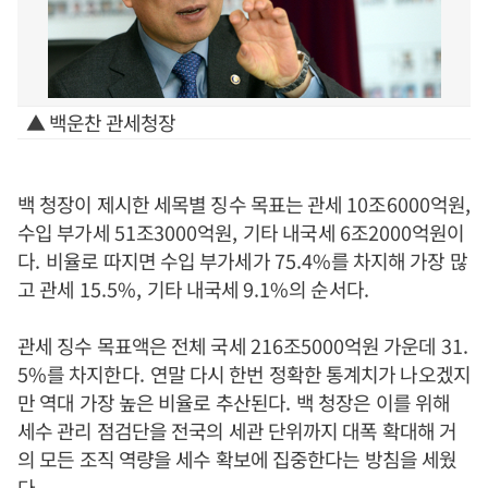
▲ 백운찬 관세청장
백 청장이 제시한 세목별 징수 목표는 관세
10
조
6000
억원
,
수입 부가세
51
조
3000
억원
,
기타 내국세
6
조
2000
억원이
다
.
비율로 따지면 수입 부가세가
75.4%
를 차지해 가장 많
고 관세
15.5%,
기타 내국세
9.1%
의 순서다
.
관세 징수 목표액은 전체 국세
216
조
5000
억원 가운데
31.
5%
를 차지한다
.
연말 다시 한번 정확한 통계치가 나오겠지
만 역대 가장 높은 비율로 추산된다
.
백 청장은 이를 위해
세수 관리 점검단을 전국의 세관 단위까지 대폭 확대해 거
의 모든 조직 역량을 세수 확보에 집중한다는 방침을 세웠
다
.