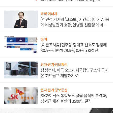
담'
화학·에너지
[김민정 기자의 '코스뽀'] 지엔씨에너지 AI 붐
에 비상발전기 호황, 안병철 친환경 에너지
발전전문기업 향한다
정치
[여론조사꽃] 민주당 당대표 선호도 정청래
30.5%·김민석 29.6%, 0.9%p 초접전
전자·전기·정보통신
삼성전자, 미국 오크리지국립연구소와 극저
온 히트펌프 개발하기로
전자·전기·정보통신
SK하이닉스 통합노조 설립 움직임 본격화,
성과급 체계 불만에 3500명 결집