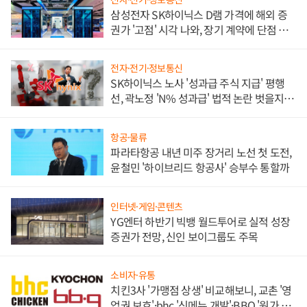
삼성전자 SK하이닉스 D램 가격에 해외 증
권가 '고점' 시각 나와, 장기 계약에 단점 부
각
전자·전기·정보통신
SK하이닉스 노사 '성과급 주식 지급' 평행
선, 곽노정 'N% 성과급' 법적 논란 벗을지 주
목
항공·물류
파라타항공 내년 미주 장거리 노선 첫 도전,
윤철민 '하이브리드 항공사' 승부수 통할까
인터넷·게임·콘텐츠
YG엔터 하반기 빅뱅 월드투어로 실적 성장
증권가 전망, 신인 보이그룹도 주목
소비자·유통
치킨3사 '가맹점 상생' 비교해보니, 교촌 '영
업권 보호'·bhc '신메뉴 개발'·BBQ '원가 부