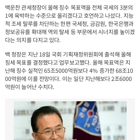
백운찬 관세청장이 올해 징수 목표액을 전체 국세의
3
분의
1
에 육박하는 수준으로 올리겠다고 호언하고 나섰다
.
지능
적 조세 탈루를 차단하는 한편 국세청
,
금감원
,
한국은행과
정보공유를 확대해 역외 탈세 등 부문에서 시너지를 높이겠
다는 의지를 다지고 있다
.
백 청장은 지난
18
일 국회 기획재정위원회에 출석해 올해
징세 목표를 결정했다고 업무보고했다
.
올해 목표액은 지
난해 징수 실적인
65
조
5000
억원보다
4%
증가한
68
조
10
00
억원에 이를 전망이다
.
이는 일단 지난해보다
2
조
6000
억원이 늘어난 수치다
.