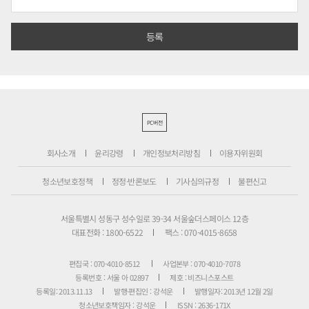
PC버전
회사소개
윤리강령
개인정보처리방침
이용자위원회
청소년보호정책
정정·반론보도
기사심의규정
불편신고
서울특별시 성동구 성수일로 39-34 서울숲더스페이스 12층
대표전화 : 1800-6522
팩스 : 070-4015-8658
편집국 : 070-4010-8512
사업본부 : 070-4010-7078
등록번호 : 서울 아 02897
제호 : 비즈니스포스트
등록일: 2013.11.13
발행·편집인 : 강석운
발행일자: 2013년 12월 2일
청소년보호책임자 : 강석운
ISSN : 2636-171X