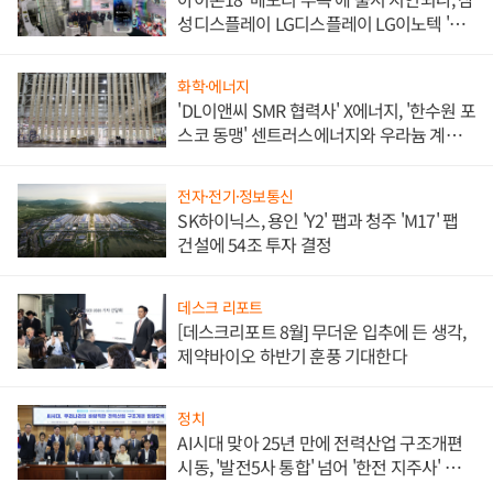
성디스플레이 LG디스플레이 LG이노텍 '탈
애플' 수익 다각화 속도
화학·에너지
'DL이앤씨 SMR 협력사' X에너지, '한수원 포
스코 동맹' 센트러스에너지와 우라늄 계약
체결
전자·전기·정보통신
SK하이닉스, 용인 'Y2' 팹과 청주 'M17' 팹
건설에 54조 투자 결정
데스크 리포트
[데스크리포트 8월] 무더운 입추에 든 생각,
제약바이오 하반기 훈풍 기대한다
정치
AI시대 맞아 25년 만에 전력산업 구조개편
시동, '발전5사 통합' 넘어 '한전 지주사' 재편
론도