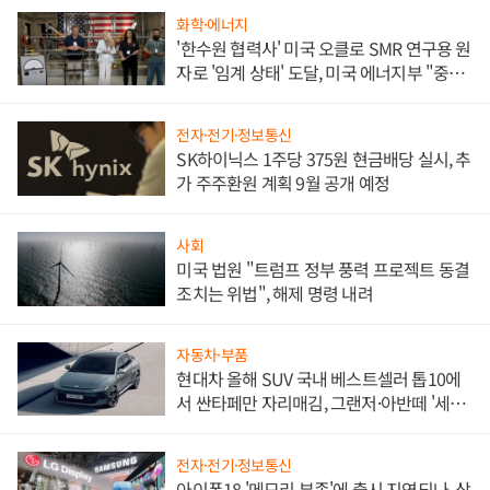
화학·에너지
'한수원 협력사' 미국 오클로 SMR 연구용 원
자로 '임계 상태' 도달, 미국 에너지부 "중요
한 이정표"
전자·전기·정보통신
SK하이닉스 1주당 375원 현금배당 실시, 추
가 주주환원 계획 9월 공개 예정
사회
미국 법원 "트럼프 정부 풍력 프로젝트 동결
조치는 위법", 해제 명령 내려
자동차·부품
현대차 올해 SUV 국내 베스트셀러 톱10에
서 싼타페만 자리매김, 그랜저·아반떼 '세단
쌍끌이'로 내수 방어
전자·전기·정보통신
아이폰18 '메모리 부족'에 출시 지연되나, 삼