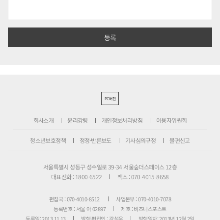
PC버전
회사소개
윤리강령
개인정보처리방침
이용자위원회
청소년보호정책
정정·반론보도
기사심의규정
불편신고
서울특별시 성동구 성수일로 39-34 서울숲더스페이스 12층
대표전화 : 1800-6522
팩스 : 070-4015-8658
편집국 : 070-4010-8512
사업본부 : 070-4010-7078
등록번호 : 서울 아 02897
제호 : 비즈니스포스트
등록일: 2013.11.13
발행·편집인 : 강석운
발행일자: 2013년 12월 2일