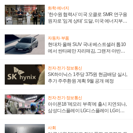
화학·에너지
'한수원 협력사' 미국 오클로 SMR 연구용
원자로 '임계 상태' 도달, 미국 에너지부
"중요한 이정표"
자동차·부품
현대차 올해 SUV 국내 베스트셀러 톱10
에서 싼타페만 자리매김, 그랜저·아반떼
'세단 쌍끌이'로 내수 방어
전자·전기·정보통신
SK하이닉스 1주당 375원 현금배당 실시,
추가 주주환원 계획 9월 공개 예정
전자·전기·정보통신
아이폰18 '메모리 부족'에 출시 지연되나,
삼성디스플레이 LG디스플레이 LG이노
텍 '탈애플' 수익 다각화 속도
사회