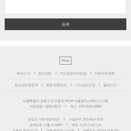
PC버전
회사소개
윤리강령
개인정보처리방침
이용자위원회
청소년보호정책
정정·반론보도
기사심의규정
불편신고
서울특별시 성동구 성수일로 39-34 서울숲더스페이스 12층
대표전화 : 1800-6522
팩스 : 070-4015-8658
편집국 : 070-4010-8512
사업본부 : 070-4010-7078
등록번호 : 서울 아 02897
제호 : 비즈니스포스트
등록일: 2013.11.13
발행·편집인 : 강석운
발행일자: 2013년 12월 2일