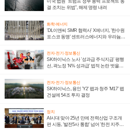
미국 법원 "트럼프 정부 풍력 프로젝트 동
결 조치는 위법", 해제 명령 내려
화학·에너지
'DL이앤씨 SMR 협력사' X에너지, '한수원
포스코 동맹' 센트러스에너지와 우라늄
계약 체결
전자·전기·정보통신
SK하이닉스 노사 '성과급 주식지급' 평행
선, 곽노정 'N% 성과급' 법적 논란 벗을지
주목
전자·전기·정보통신
SK하이닉스, 용인 'Y2' 팹과 청주 'M17' 팹
건설에 54조 투자 결정
정치
AI시대 맞아 25년 만에 전력산업 구조개
편 시동, '발전5사 통합' 넘어 '한전 지주사'