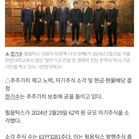
▲
한기수
필옵틱스 대표이사(왼쪽 다섯 번째)가 2024년 2월15일 서울
한양대학교에서 열린 '발전기금 전달 및 명예의 전당 헌액식'에서 기념
사진을 찍고 있다. <한양대학교>
△주주가치 제고 노력, 자기주식 소각 및 현금·현물배당 결
정
한기수
는 주주가치 보호에 공을 들이고 있다.
필옵틱스가 2024년 2월29일 62억 원 규모 자기주식을 소
각했다.
소각 주식 수는 61만3281주다. 이는 필옵틱스 발행주식 총