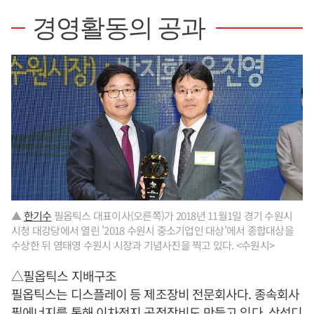
경영활동의 공과
▲
한기수
필옵틱스 대표이사(오른쪽)가 2018년 11월1일 경기 수원시
시청 대강당에서 열린 '2018 수원시 중소기업인 대상'에서 종합대상을
수상한 뒤 염태영 수원시 시장과 기념사진을 찍고 있다. <수원시>
△필옵틱스 지배구조
필옵틱스는 디스플레이 등 제조장비 전문회사다. 종속회사
필에너지를 통해 이차전지 공정장비도 만들고 있다. 삼성디