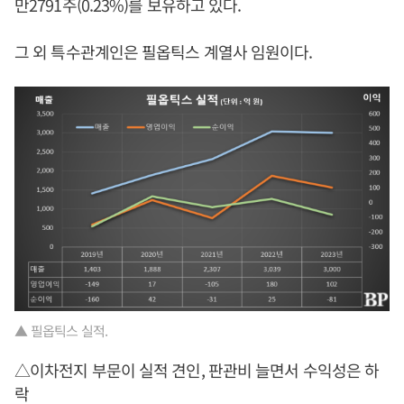
만2791주(0.23%)를 보유하고 있다.
그 외 특수관계인은 필옵틱스 계열사 임원이다.
▲ 필옵틱스 실적.
△이차전지 부문이 실적 견인, 판관비 늘면서 수익성은 하
락