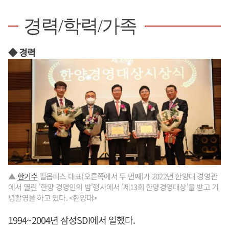
경력/학력/가족
◆ 경력
▲
한기수
필옵티스 대표(오른쪽에서 두 번째)가 2022년 한양대 경영관
에서 열린 '한양 경영인의 밤'행사에서 '제13회 한양경영대상'을 받고 기
념촬영을 하고 있다. <한양대>
1994~2004년 삼성SDI에서 일했다.