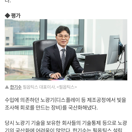
다.
◆ 평가
▲
한기수
필옵틱스 대표이사. <필옵틱스>
수입에 의존하던 노광기(디스플레이 등 제조공정에서 빛을
조사해 회로를 만드는 장비)를 국산화해냈다.
당시 노광기 기술을 보유한 회사들의 기술통제 등으로 노광
기의 국산화에 어려움이 많았다.
한기수
는 필옵틱스 설립