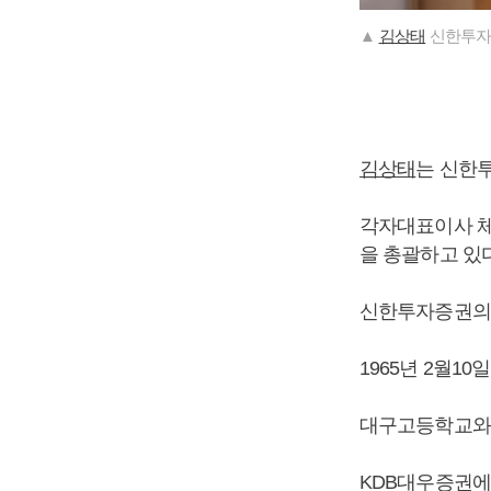
▲
김상태
신한투자
김상태
는 신한
각자대표이사 체
을 총괄하고 있다
신한투자증권의 
1965년 2월1
대구고등학교와
KDB대우증권에